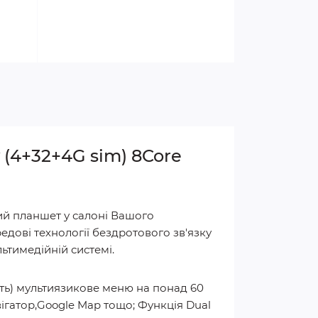
y (4+32+4G sim) 8Core
ий планшет у салоні Вашого
едові технології бездротового зв'язку
ьтимедійній системі.
ять) мультиязикове меню на понад 60
Навігатор,Google Map тощо; Функція Dual