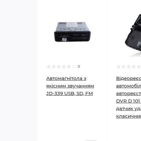
0
Автомагнітола з
Відеореє
якісним звучанням
автомобі
JD-339 USB, SD, FM
автореєс
DVR D 101
датчик уд
класични