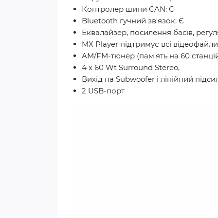
Контролер шини CAN: Є
Bluetooth гучний зв'язок: Є
Еквалайзер, посилення басів, регул
MX Player підтримує всі відеофайл
AM/FM-тюнер (пам'ять на 60 станці
4 х 60 Wt Surround Stereo,
Вихід на Subwoofer і лінійний підси
2 USB-порт