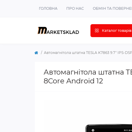
ГОЛОВНА
ПРО НАС
ОБМІН ТА ПОВЕРН
Каталог товарів
Автомагнітола штатна TESLA K7863 9.7'' IPS-DSP 
Автомагнітола штатна TE
8Core Android 12