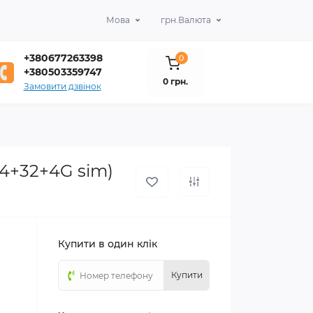
Мова
грн.
Валюта
+380677263398
0
+380503359747
0 грн.
Замовити дзвінок
(4+32+4G sim)
Купити в один клік
Купити