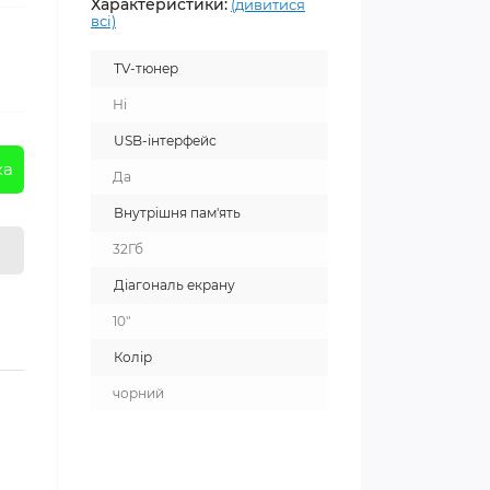
Характеристики:
(дивитися
всі)
TV-тюнер
Ні
USB-інтерфейс
ка
Да
Внутрішня пам'ять
32Гб
Діагональ екрану
10"
Колір
чорний