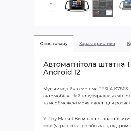
<
Опис товару
Характеристики
В
Автомагнітола штатна TE
Android 12
Мультимедійна система TESLA K7863 –
автомобіля. Найпопулярніша у світі о
та необмежені можливості для розваг 
У Play Market Ви можете завантажити
мов (українська, російська...), підтри