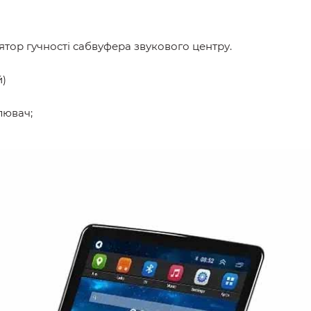
ятор гучності сабвуфера звукового центру.
и
й)
лювач;