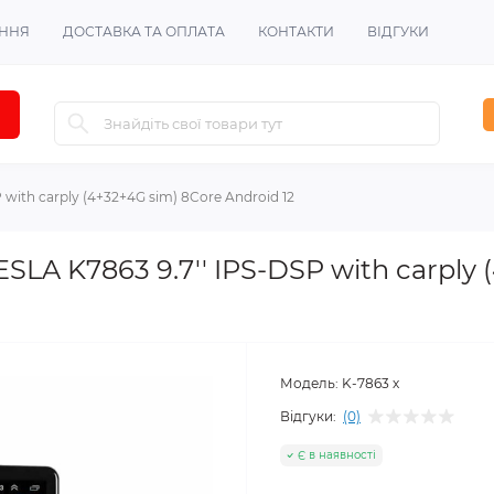
ЕННЯ
ДОСТАВКА ТА ОПЛАТА
КОНТАКТИ
ВІДГУКИ
with carply (4+32+4G sim) 8Core Android 12
SLA K7863 9.7'' IPS-DSP with carply 
Модель:
K-7863 х
Відгуки:
(0)
Є в наявності