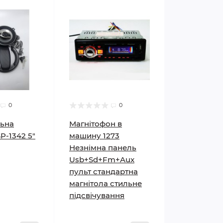
0
0
льна
Магнітофон в
P-1342 5"
машину 1273
Незнімна панель
Usb+Sd+Fm+Aux
пульт стандартна
магнітола стильне
підсвічування