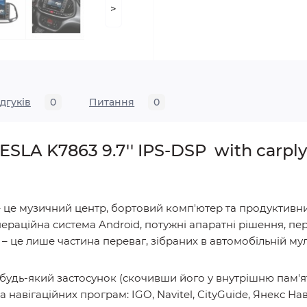
>
ідгуків
0
Питання
0
SLA K7863 9.7'' IPS-DSP with carpl
 це музичний центр, бортовий комп'ютер та продуктивн
пераційна система Android, потужні апаратні рішення, пер
– це лише частина переваг, зібраних в автомобільній мул
 будь-який застосунок (скочивши його у внутрішню пам'
мка навігаційних програм: IGO, Navitel, CityGuide, Янекс 