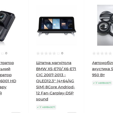
0
0
стратор
Штатна магнітола
Автомобі
льний
BMW X5-E70/ X6-E71
акустика S
тратор
CIC 2007-2013 -
950 Вт
 6001 HD
QLED12.3'' (4+64/4G
У наявності
ару
SIM) 8Core Andriod-
й
12 Fan-Carplay-DSP
sound
У наявності