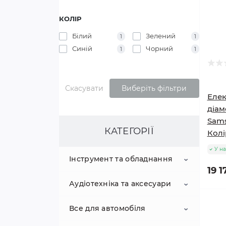
КОЛІР
Білий
Зелений
1
1
Синій
Чорний
1
1
Скасувати
Виберіть фільтри
Елек
діам
Sams
КАТЕГОРІЇ
Колі
У на
Інструмент та обладнання
19 1
Аудіотехніка та аксесуари
Вантажопідйомне
обладнання
Все для автомобіля
акустичні системи
Електроінструмент
Домкрати