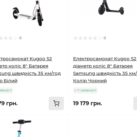
0
0
тросамокат Kugoo S2
Електросамокат Kugoo S2
етр коліс 8" Батарея
діаметр коліс 8" Батарея
ung швидкість 35 км/год
Samsung швидкість 35 км
р Білий
Колір Чорний
явності
У наявності
79 грн.
19 179 грн.