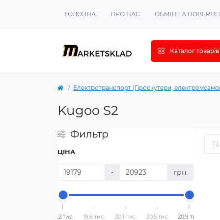
ГОЛОВНА
ПРО НАС
ОБМІН ТА ПОВЕРН
Каталог товарів
Електротранспорт (Гіроскутери, електромсамо
Kugoo S2
Фильтр
ЦІНА
-
грн.
19,2 тис.
19,6 тис.
20,1 тис.
20,5 тис.
20,9 тис.