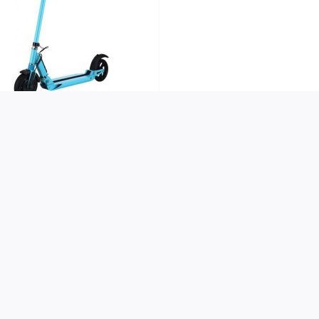
0
тросамокат Синій Kugoo
іаметр коліс 8" Батарея
ung швидкість 35 км/год
явності
923 грн.