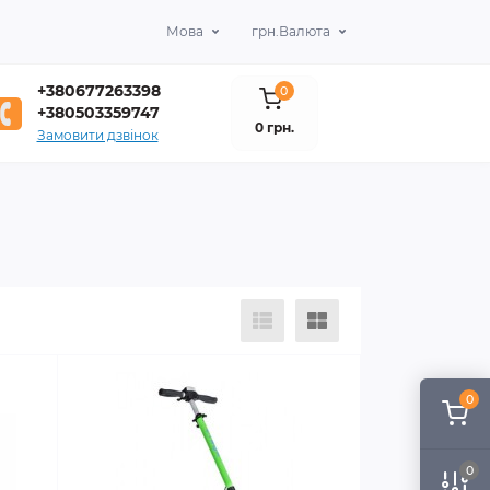
Мова
грн.
Валюта
+380677263398
0
+380503359747
0 грн.
Замовити дзвінок
0
0