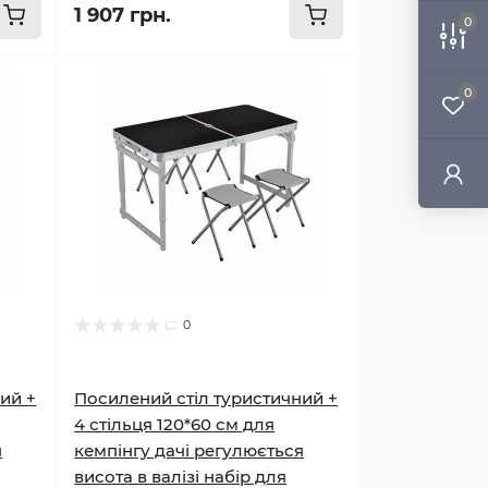
1 907 грн.
0
0
0
ий +
Посилений стіл туристичний +
4 стільця 120*60 см для
я
кемпінгу дачі регулюється
висота в валізі набір для