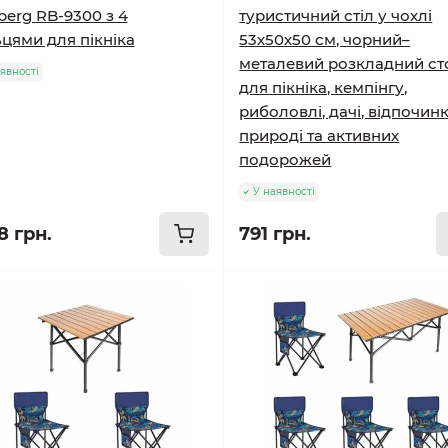
berg RB-9300 з 4
туристичний стіл у чохлі
ьцями для пікніка
53х50х50 см, чорний–
металевий розкладний ст
явності
для пікніка, кемпінгу,
риболовлі, дачі, відпочин
природі та активних
подорожей
У наявності
8 грн.
791 грн.