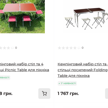
0
0
інговий набір стіл та 4
Кемпінговий набір стіл та
ьці Picnic Table для пікніка
стільці посилений Folding
Table для пікніка
явності
У наявності
8 грн.
1 767 грн.