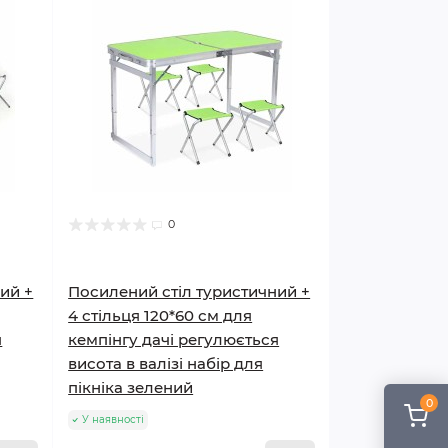
0
ий +
Посилений стіл туристичний +
4 стільця 120*60 см для
я
кемпінгу дачі регулюється
висота в валізі набір для
пікніка зелений
0
У наявності