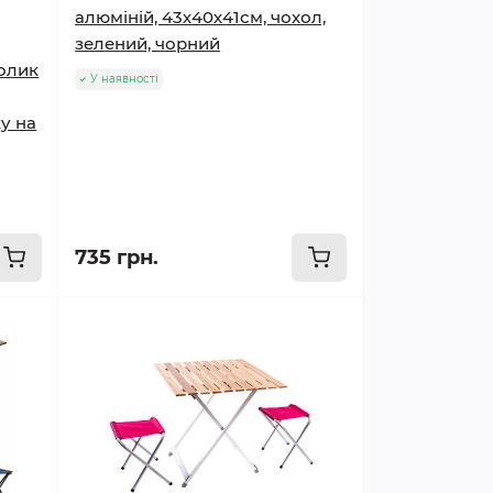
алюміній, 43х40х41см, чохол,
зелений, чорний
олик
У наявності
ку на
735 грн.