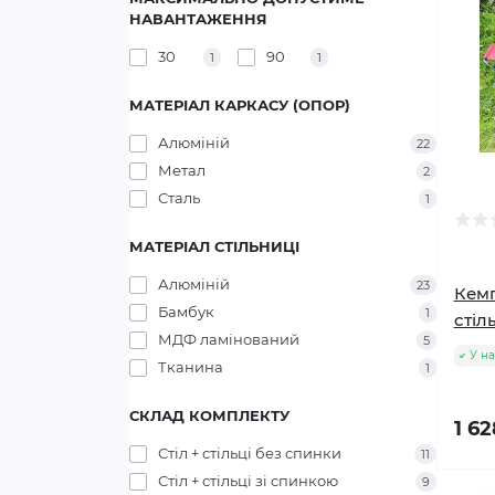
НАВАНТАЖЕННЯ
30
90
1
1
МАТЕРІАЛ КАРКАСУ (ОПОР)
Алюміній
22
Метал
2
Сталь
1
МАТЕРІАЛ СТІЛЬНИЦІ
Алюміній
23
Кемп
Бамбук
1
стіл
МДФ ламінований
5
У на
Тканина
1
СКЛАД КОМПЛЕКТУ
1 62
Стіл + стільці без спинки
11
Стіл + стільці зі спинкою
9