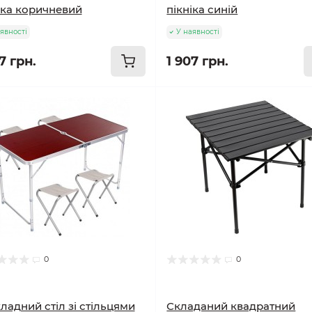
іка коричневий
пікніка синій
явності
У наявності
7 грн.
1 907 грн.
0
0
ладний стіл зі стільцями
Складаний квадратний