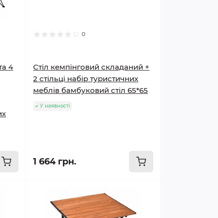
0
та 4
Стіл кемпінговий складаний +
2 стільці набір туристичних
меблів бамбуковий стіл 65*65
У наявності
их
1 664 грн.