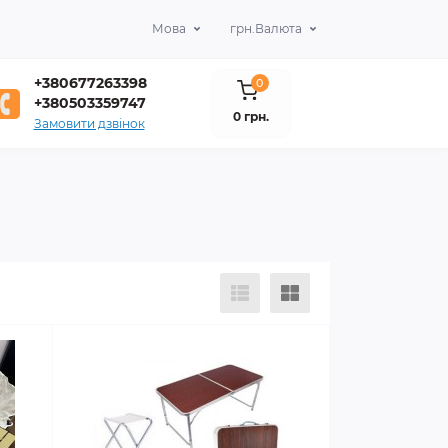
Мова
грн.
Валюта
+380677263398
0
+380503359747
0 грн.
Замовити дзвінок