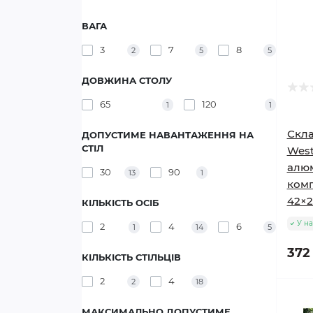
ВАГА
3
7
8
2
5
5
ДОВЖИНА СТОЛУ
65
120
1
1
Скла
ДОПУСТИМЕ НАВАНТАЖЕННЯ НА
СТІЛ
West
алюм
30
90
13
1
комп
42×2
КІЛЬКІСТЬ ОСІБ
У на
2
4
6
1
14
5
372
КІЛЬКІСТЬ СТІЛЬЦІВ
2
4
2
18
МАКСИМАЛЬНО ДОПУСТИМЕ