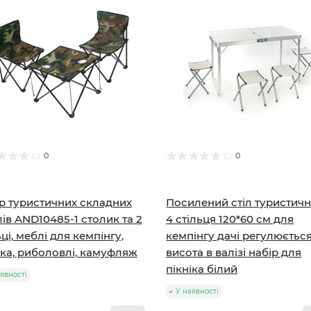
0
0
р туристичних складних
Посилений стіл туристичн
ів AND10485-1 столик та 2
4 стільця 120*60 см для
ьці, меблі для кемпінгу,
кемпінгу дачі регулюєтьс
іка, риболовлі, камуфляж
висота в валізі набір для
пікніка білий
явності
У наявності