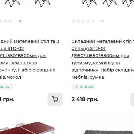
0
0
дний метелевий стіл та 2
Складний метелевий стіл 
ьця STD-02
стільця STD-01
0*Ш550*В500мм для
Д950*Ш550*В500мм для
зму, кемпінгу та
туризму, кемпінгу та
очинку, Набір складних
відпочинку, Набір складн
ів, чохол
меблів, сумка
явності
У наявності
1 грн.
2 418 грн.