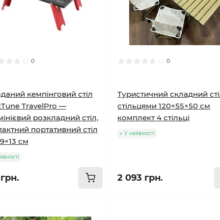
0
0
даний кемпінговий стіл
Туристичний складний сті
Tune TravelPro —
стільцями 120×55×50 см
інієвий розкладний стіл,
комплект 4 стільці
актний портативний стіл
У наявності
9×13 см
явності
 грн.
2 093 грн.