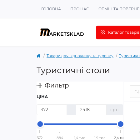
ГОЛОВНА
ПРО НАС
ОБМІН ТА ПОВЕРН
Каталог товарів
Товари для відпочинку та туризму
Туристичні
Туристичні столи
Фильтр
ЦІНА
-
грн.
372
884
1,4 тис.
1,9 тис.
2,4 тис.