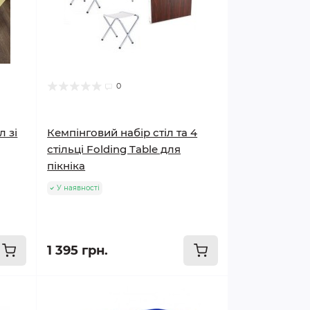
0
л зі
Кемпінговий набір стіл та 4
стільці Folding Table для
пікніка
У наявності
1 395 грн.