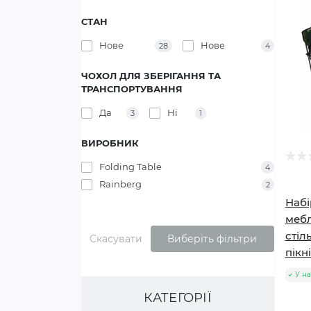
СТАН
Нове
Нове
28
4
ЧОХОЛ ДЛЯ ЗБЕРІГАННЯ ТА
ТРАНСПОРТУВАННЯ
Да
Ні
3
1
ВИРОБНИК
Folding Table
4
Rainberg
2
Набі
мебл
стіл
Скасувати
Виберіть фільтри
пікн
У на
КАТЕГОРІЇ