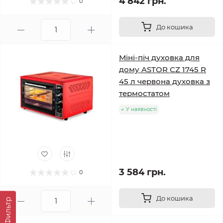
4 842 грн.
0
До кошика
Міні-піч духовка для
дому ASTOR CZ 1745 R
45 л червона духовка з
термостатом
У наявності
3 584 грн.
0
До кошика
Фильтр