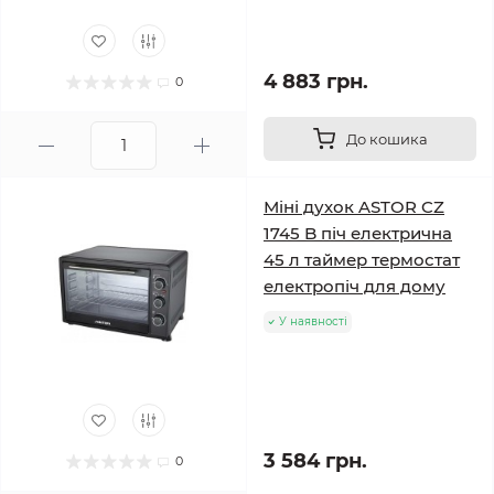
4 883 грн.
0
До кошика
Міні духок ASTOR CZ
1745 B піч електрична
45 л таймер термостат
електропіч для дому
У наявності
3 584 грн.
0