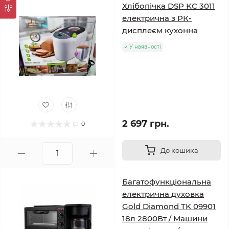
Хлібопічка DSP KC 3011
електрична з РК-
дисплеєм кухонна
У наявності
2 697 грн.
0
До кошика
Багатофункціональна
електрична духовка
Gold Diamond TK 09901
18л 2800Вт / Машини