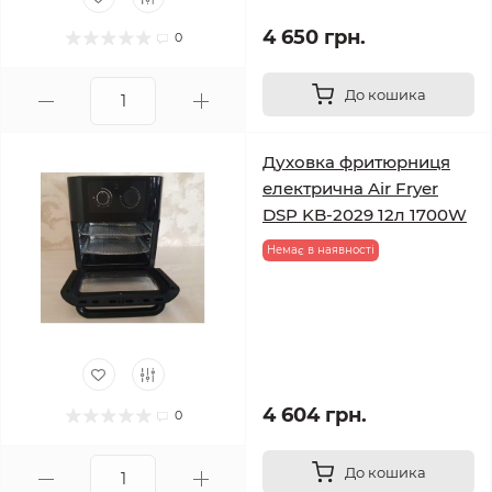
4 650 грн.
0
До кошика
Духовка фритюрниця
електрична Air Fryer
DSP KB-2029 12л 1700W
Немає в наявності
4 604 грн.
0
До кошика