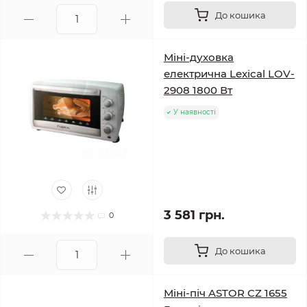
До кошика
Міні-духовка
електрична Lexical LOV-
2908 1800 Вт
У наявності
3 581 грн.
0
До кошика
Міні-піч ASTOR CZ 1655