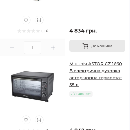
4 834 грн.
0
До кошика
Міні-піч ASTOR CZ 1660
B електрична духовка
астор чорна термостат
55 л
У наявності