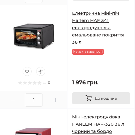
Електрична міні-піч
Harlem HAF 341
електродуховка
емальоване покриття
36 л
Немає в наявності
1 976 грн.
0
До кошика
Міні-електродухівка
HARLEM HAF-320 36 л
чорний та бордо