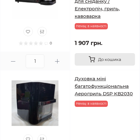
для сніданку /
Електропіч, гриль,
кавоварка
Немає в наявності
1 907 грн.
0
До кошика
Духовка міні
багатофункціональна
Аерогриль DSP KB2030
Немає в наявності