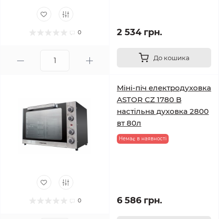
2 534 грн.
0
До кошика
Міні-піч електродуховка
ASTOR CZ 1780 B
настільна духовка 2800
вт 80л
Немає в наявності
6 586 грн.
0