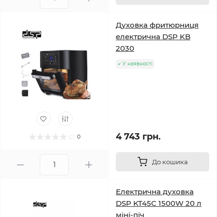
Духовка фритюрниця
електрична DSP KB
2030
У наявності
4 743 грн.
0
До кошика
Електрична духовка
DSP KT45C 1500W 20 л
міні-піч