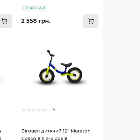
У наявності
2 558 грн.
0
n
Біговел дитячий 12" Maraton
й
Cosco від 2-х років