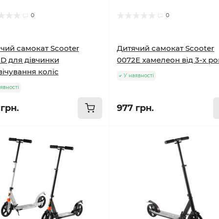
0
0
чий самокат Scooter
Дитячий самокат Scooter
D для дівчинки
0072Е хамелеон від 3-х ро
вічування коліс
У наявності
явності
 грн.
977 грн.