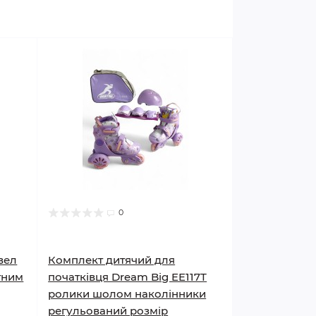
0
вел
Комплект дитячий для
отним
початківця Dream Big EE117T
ролики шолом наколінники
регульований розмір