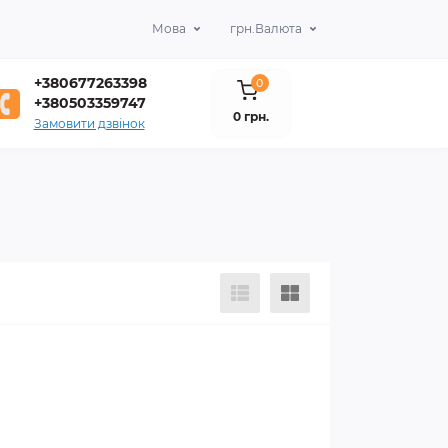
Мова
грн.
Валюта
+380677263398
0
+380503359747
0 грн.
Замовити дзвінок