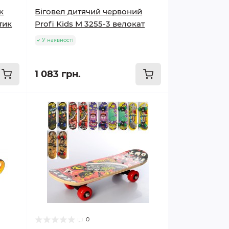
к
Біговел дитячий червоний
тик
Profi Kids M 3255-3 велокат
У наявності
1 083 грн.
0