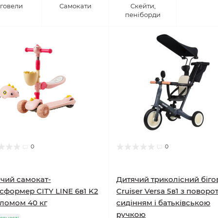
іговели
Самокати
Скейти,
пеніборди
0
0
чий самокат-
Дитячий триколісний біго
сформер CITY LINE 6в1 K2
Cruiser Versa 5в1 з повор
ломом 40 кг
сидінням і батьківською
ручкою