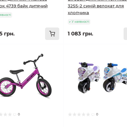
ок 4739 байк дитячий
3255-2 синій велокат для
хлопчика
явності
У наявності
5 грн.
1 083 грн.
0
0