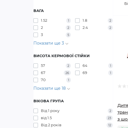
Б
ВАГА
1.52
1.8
1
2
2
2.4
2
2
3
5
Показати ще 3
ВИСОТА КЕРМОВОЇ СТІЙКИ
57
64
2
1
67
69
26
1
70
1
Показати ще 18
ВІКОВА ГРУПА
Дитя
Від 1 року
2
тран
від 1.5
23
з шо
Від 2 років
12