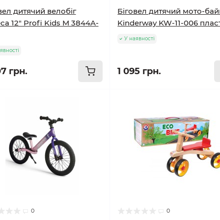
вел дитячий велобіг
Біговел дитячий мото-бай
са 12" Profi Kids M 3844A-
Kinderway KW-11-006 плас
У наявності
явності
7 грн.
1 095 грн.
0
0