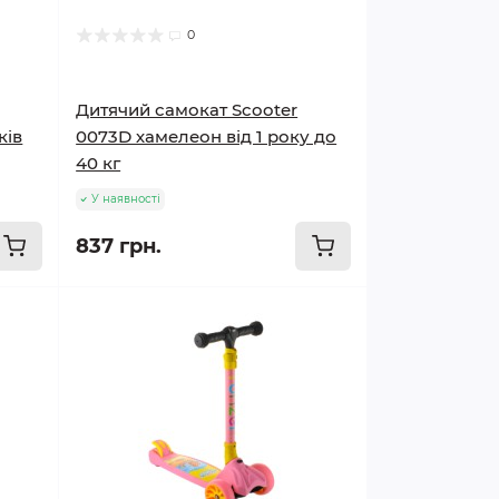
0
Дитячий самокат Scooter
ків
0073D хамелеон від 1 року до
40 кг
У наявності
837 грн.