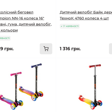
олісний беговел
Дитячий велобіг Байк дер
pion NN-16 колеса 16"
ТехноК 4760 колеса 4 шт
вні, гума, дитячий велобіг,
У наявності
і кольори
явності
9 грн.
1 316 грн.