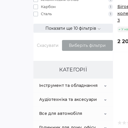
Біго
Карбон
1
коле
Сталь
1
3
Показати ще 10 фільтрів
У на
2 20
Скасувати
Виберіть фільтри
КАТЕГОРІЇ
Інструмент та обладнання
Аудіотехніка та аксесуари
Вантажопідйомне
обладнання
Все для автомобіля
акустичні системи
Електроінструмент
Домкрати
Годинник для дому, офісу,
Великі портативні колонки
Bluetooth-приймач