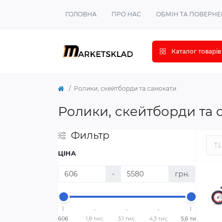
ГОЛОВНА
ПРО НАС
ОБМІН ТА ПОВЕРН
Каталог товарів
Ролики, скейтборди та самокати
Ролики, скейтборди та 
Фильтр
ЦІНА
-
грн.
606
1,8 тис.
3,1 тис.
4,3 тис.
5,6 тис.