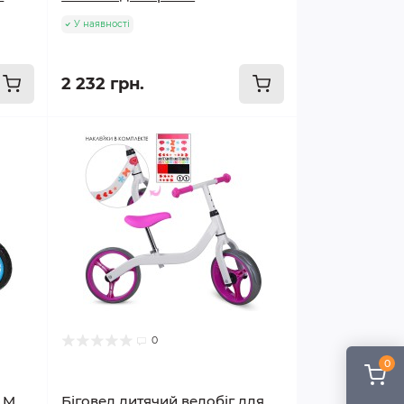
У наявності
2 232 грн.
0
0
s M
Біговел дитячий велобіг для