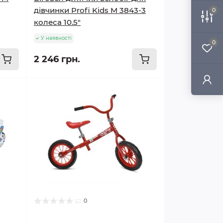
дівчинки Profi Kids M 3843-3
0
колеса 10.5"
У наявності
0
2 246 грн.
0