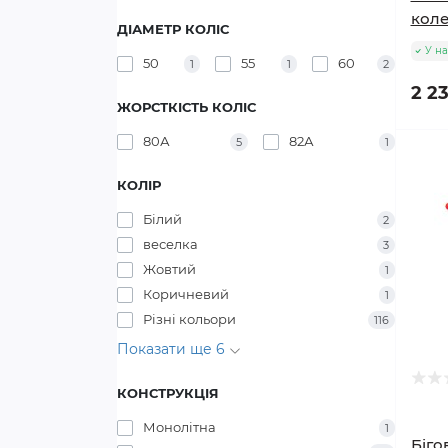
кол
ДІАМЕТР КОЛІС
У на
50
55
60
1
1
2
2 23
ЖОРСТКІСТЬ КОЛІС
80А
82А
5
1
КОЛІР
Білий
2
веселка
3
Жовтий
1
Коричневий
1
Різні кольори
116
Показати ще 6
КОНСТРУКЦІЯ
Монолітна
1
Біго