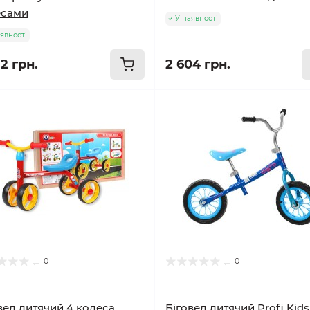
есами
У наявності
явності
2 грн.
2 604 грн.
0
0
вел дитячий 4 колеса
Біговел дитячий Profi Kid