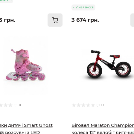
явності
У наявності
3 грн.
3 674 грн.
0
0
ки дитячі Smart Ghost
Біговел Maraton Champio
55 розсувні з LED
колеса 12" велобіг дитячи