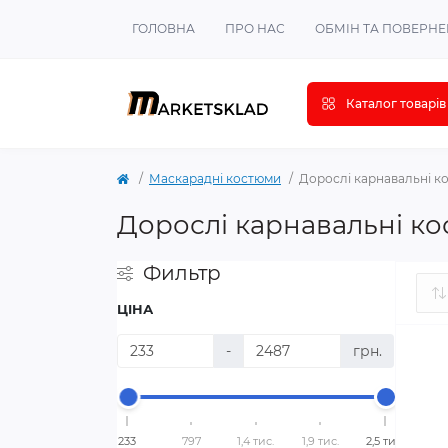
ГОЛОВНА
ПРО НАС
ОБМІН ТА ПОВЕРН
Каталог товарів
Маскарадні костюми
Дорослі карнавальні к
Дорослі карнавальні к
Фильтр
ЦІНА
-
грн.
233
797
1,4 тис.
1,9 тис.
2,5 тис.