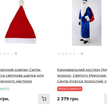
0
0
річний ковпак Санта-
Карнавальний костюм Ді
са святкова шапка для
морозу, Святого Миколая,
річного настрою
Санта-Клауса дорослий, с
явності
Немає в наявності
 грн.
2 379 грн.