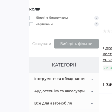
КОЛІР
білий з блакитним
2
червоний
5
Скасувати
Виберіть фільтри
Дор
кост
сніж
КАТЕГОРІЇ
У на
Інструмент та обладнання
1 73
Аудіотехніка та аксесуари
Вантажопідйомне
обладнання
Все для автомобіля
акустичні системи
Електроінструмент
Домкрати