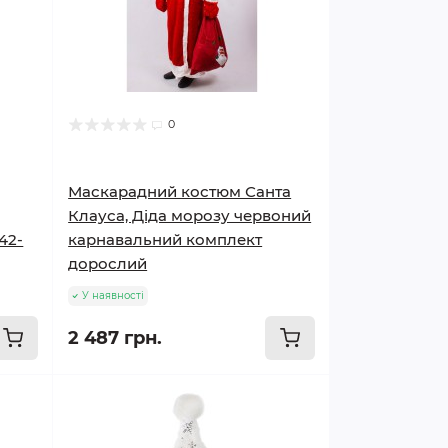
0
Маскарадний костюм Санта
Клауса, Діда морозу червоний
42-
карнавальний комплект
дорослий
У наявності
2 487 грн.