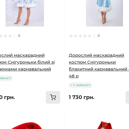
0
0
ослий маскарадний
Дорослий маскарадний
юм Снігуроньки білий зі
костюм Снігуроньки
инками карнавальний
блакитний карнавальний 
48 р
явності
У наявності
0 грн.
1 730 грн.