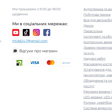
Ми працюємо з 9:00 до 18:00
Аудіотехніка та а
щоденно
Побутова техніка
Все для автомобі
Ми в соціальних мережах:
Декор
Парасолька
Інструмент та об
,
mtdd24.7@gmail.com
Контрольно-вимі
Лазерні проектор
Відгуки про магазин
та кулі.
Надувні меблі
Маскарадні кост
Устаткування для
(акумулятори, інв
Обладнання та то
послуг
Рекламні екрани (
LED-екрани, LED-
Ролики, скейтбор
Системи відеоспо