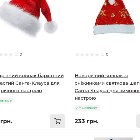
0
0
річний ковпак бархатний
Новорічний ковпак зі
астий Санта-Клауса для
сніжинками святкова шап
річного настрою
Санта Клауса для зимово
настрою
явності
У наявності
 грн.
233 грн.