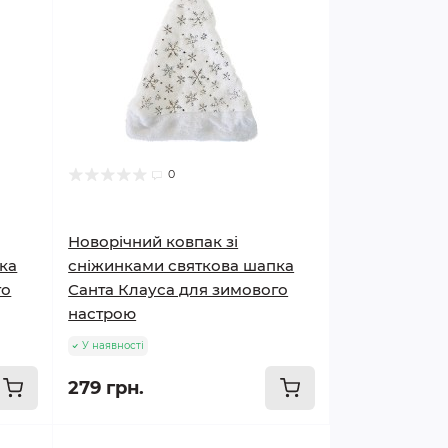
0
Новорічний ковпак зі
ка
сніжинками святкова шапка
го
Санта Клауса для зимового
настрою
У наявності
279 грн.