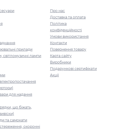
ксесуари
Про нас
Доставка та оплата
ля
Політика
конфіденційності
Умови використання
ладнання
Контакти
рювальні прилади
Повернення товару
и, світломузичні лампи
Карта сайту
Виробники
Подарункові сертифікати
юми
Акції
 електропостачання
ертори)
вари для надання
рядки, що біжать,
вивіски)
ди та самокати
стереження, охоронні