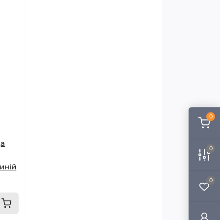
0
да
0
иній
0