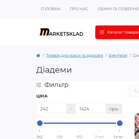
ГОЛОВНА
ПРО НАС
ОБМІН ТА ПОВЕРН
Каталог товарів
Товари для краси та здоров'я
Біжутерія
Ді
Діадеми
Фильтр
ЦІНА
-
грн.
242
538
833
1,1 тис.
1,4 тис.