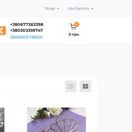
Мова
грн.
Валюта
+380677263398
0
+380503359747
0 грн.
Замовити дзвінок