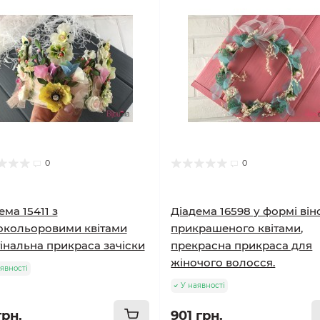
0
0
ема 15411 з
Діадема 16598 у формі він
окольоровими квітами
прикрашеного квітами,
інальна прикраса зачіски
прекрасна прикраса для
жіночого волосся.
явності
У наявності
грн.
901 грн.