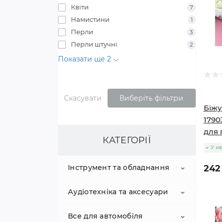
Квіти
7
Намистини
1
Перли
3
Перли штучні
2
Показати ще 2
Скасувати
Виберіть фільтри
Біжу
1790
для 
КАТЕГОРІЇ
У на
Інструмент та обладнання
242
Аудіотехніка та аксесуари
Вантажопідйомне
обладнання
Все для автомобіля
акустичні системи