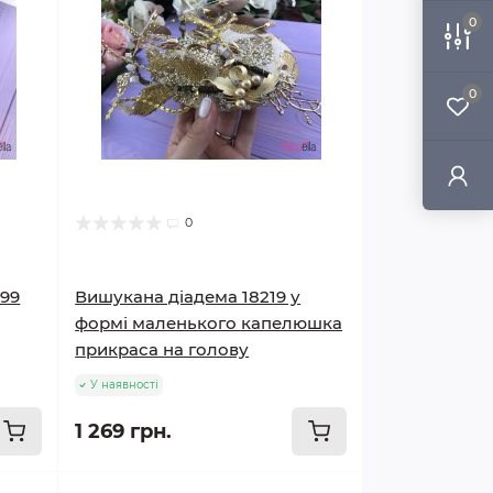
0
0
0
599
Вишукана діадема 18219 у
формі маленького капелюшка
прикраса на голову
У наявності
1 269 грн.