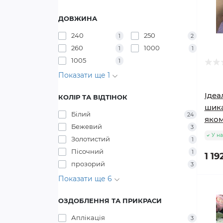
ДОВЖИНА
240
250
1
2
260
1000
1
1
1005
1
Показати ще 1
Ідеа
КОЛІР ТА ВІДТІНОК
шика
Білий
24
яком
Бежевий
3
У на
Золотистий
1
Пісочний
1
1 19
прозорий
3
Показати ще 6
ОЗДОБЛЕННЯ ТА ПРИКРАСИ
Аплікація
3