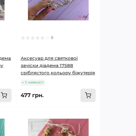
0
адема
Аксесуар для святкової
зу
зачіски діадема 17588
сріблястого кольору біжутерія
У наявності
477 грн.