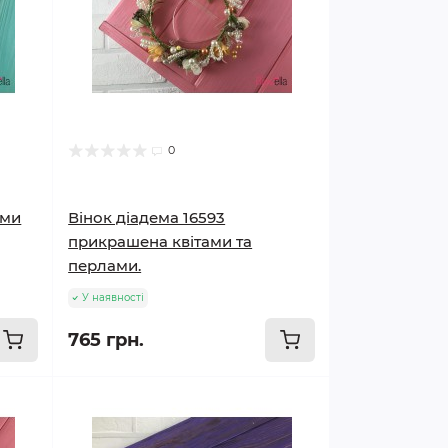
0
ами
Вінок діадема 16593
прикрашена квітами та
перлами.
У наявності
765 грн.