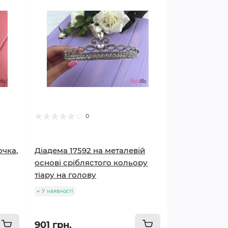
0
очка,
Діадема 17592 на металевій
основі сріблястого кольору
тіару на голову
У наявності
901 грн.