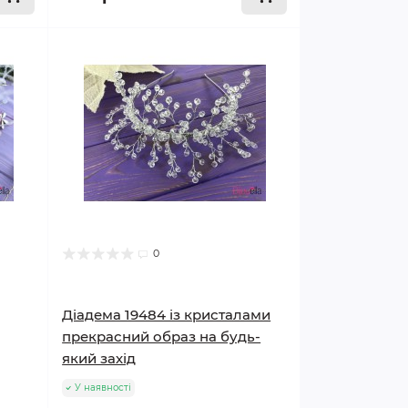
0
Діадема 19484 із кристалами
прекрасний образ на будь-
який захід
У наявності