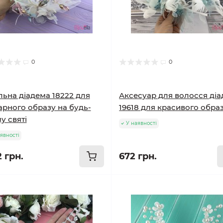
0
0
льна діадема 18222 для
Аксесуар для волосся ді
рного образу на будь-
19618 для красивого обра
у святі
У наявності
явності
2 грн.
672 грн.