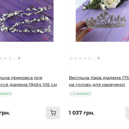
0
0
льна прикраса для
Весільна тіара діадема 17
сся діадема 19454 105 см
на голову для нареченої
явності
У наявності
грн.
1 037 грн.