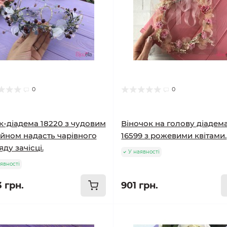
0
0
к-діадема 18220 з чудовим
Віночок на голову діадем
йном надасть чарівного
16599 з рожевими квітами.
яду зачісці.
У наявності
явності
3 грн.
901 грн.