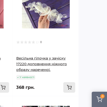
0
а
Весільна гілочка у зачіску
17220 доповнення ніжного
образу нареченої.
У наявності
368 грн.
0