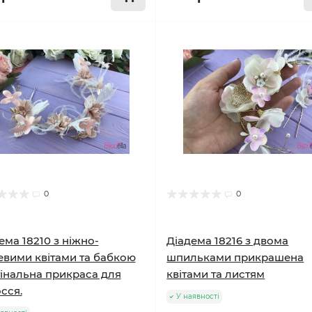
0
0
ема 18210 з ніжно-
Діадема 18216 з двома
вими квітами та бабкою
шпильками прикрашена
інальна прикраса для
квітами та листям
сся.
У наявності