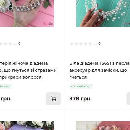
0
0
терія жіноча діадема
Біла діадема 15651 з перл
3, що гнуться зі стразами
аксесуар для зачіски, що
прикраси волосся.
гнеться
явності
У наявності
 грн.
378 грн.