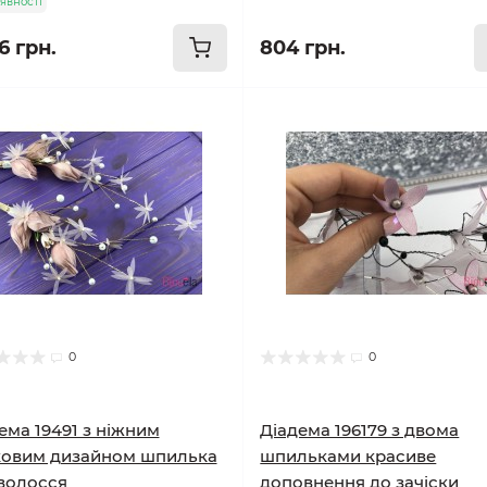
явності
6 грн.
804 грн.
0
0
ема 19491 з ніжним
Діадема 196179 з двома
ковим дизайном шпилька
шпильками красиве
волосся
доповнення до зачіски