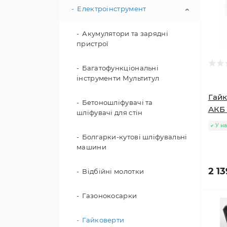
Електроінструмент
Домкрати
Лебідки
Акумулятори та зарядні
пристрої
Троси, стяжки
Багатофункціональні
інструменти Мультитул
Гайк
Бетоношліфувачі та
АКБ 
шліфувачі для стін
У на
Болгарки-кутові шліфувальні
машини
2 13
Відбійні молотки
Газонокосарки
Гайковерти