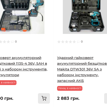
0
0
оверт акумуляторний
Ударний гайковерт
ітковий 1135-4 36V, 5AH в
акумуляторний безщітко
і з набором інструментів,
Makita DTW301 36V 5A з
умулятори
набором інструменту,
запасний АКБ
 в наявності
Немає в наявності
0 грн.
2 883 грн.