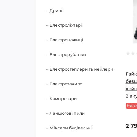
Дрилі
Електроліхтарі
Електроножиці
Електрорубанки
Електростеплери та нейлери
Гайк
безщ
Електроточило
кейс
2 ак
Компресори
Немає
Ланцюгові пили
2 79
Міксери будівельні