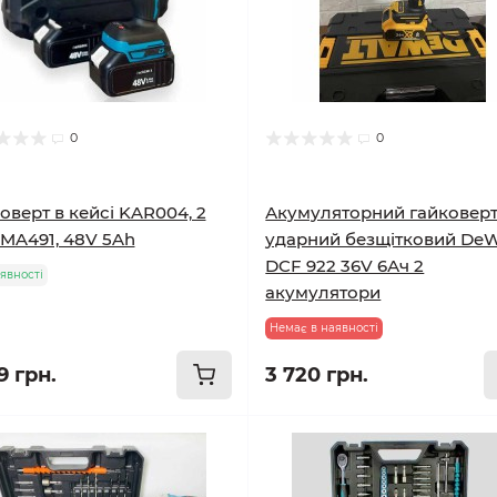
0
0
оверт в кейсі KAR004, 2
Акумуляторний гайковер
MA491, 48V 5Ah
ударний безщітковий DeW
DCF 922 36V 6Ач 2
явності
акумулятори
Немає в наявності
9 грн.
3 720 грн.