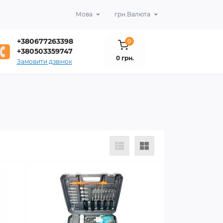
Мова
грн.
Валюта
+380677263398
0
+380503359747
0 грн.
Замовити дзвінок