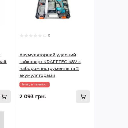
0
т
Акумуляторний ударний
alt
гайковерт KRAFFTEC 48V з
набором інструментів та 2
акумуляторами
Немає в наявності
2 093 грн.