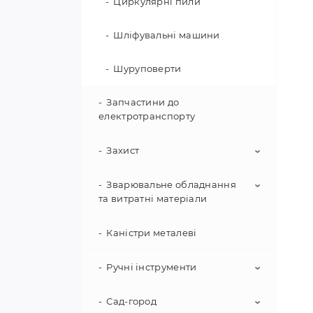
Циркулярні пили
Шліфувальні машини
Шуруповерти
Запчастини до
електротранспорту
Захист
Зварювальне обладнання
Захист від падіння з висоти
та витратні матеріали
Захист органів дихання
Каністри металеві
Автогенне обладнання
Захист органів очей та
обличчя
Зварювальні апарати
Ручні інструменти
Захист рук та ніг
Комплектуючі та витратні
Сад-город
Інструмент для меблів