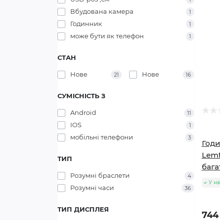
Вбудована камера
1
Годинник
1
може бути як телефон
1
СТАН
Нове
Нове
21
16
СУМІСНІСТЬ З
Android
11
IOS
1
мобільні телефони
3
Годи
Lemf
ТИП
бага
Розумні браслети
4
У на
Розумні часи
36
ТИП ДИСПЛЕЯ
744