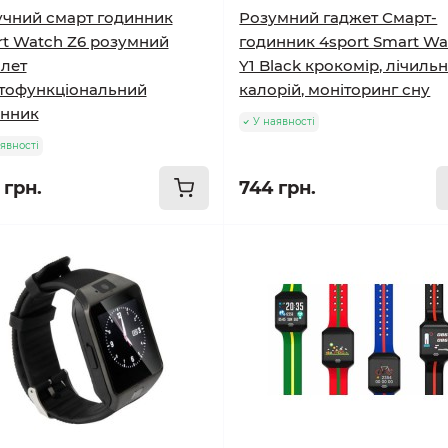
чний смарт годинник
Розумний гаджет Смарт-
t Watch Z6 розумний
годинник 4sport Smart Wa
лет
Y1 Black крокомір, лічиль
тофункціональний
калорій, моніторинг сну
инник
У наявності
явності
 грн.
744 грн.