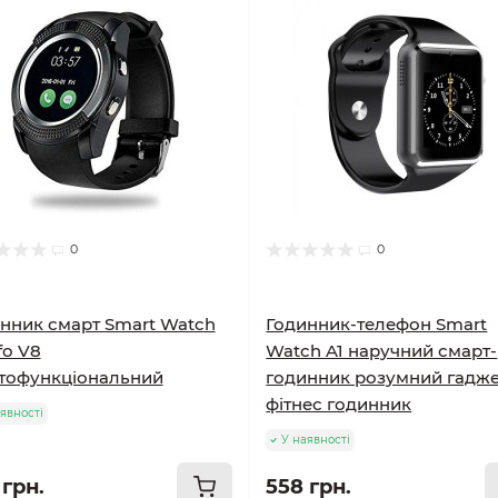
0
0
нник смарт Smart Watch
Годинник-телефон Smart
o V8
Watch A1 наручний смарт-
тофункціональний
годинник розумний гадж
фітнес годинник
явності
У наявності
 грн.
558 грн.