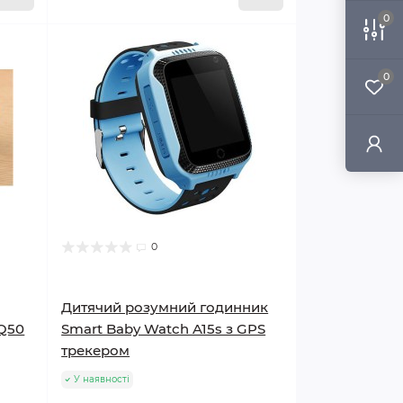
0
0
0
Дитячий розумний годинник
 Q50
Smart Baby Watch A15s з GPS
трекером
У наявності