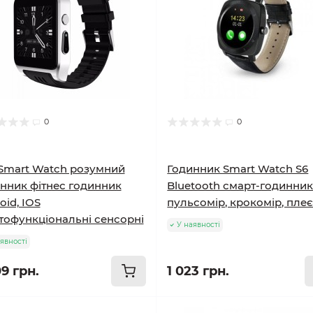
0
0
Smart Watch розумний
Годинник Smart Watch S6
нник фітнес годинник
Bluetooth смарт-годинник
oid, IOS
пульсомір, крокомір, пле
тофункціональні сенсорні
У наявності
явності
9 грн.
1 023 грн.