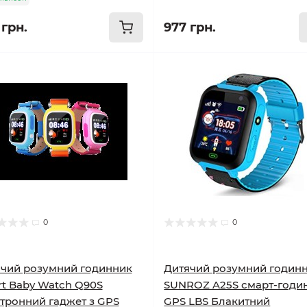
 грн.
977 грн.
0
0
чий розумний годинник
Дитячий розумний годин
t Baby Watch Q90S
SUNROZ A25S смарт-годи
тронний гаджет з GPS
GPS LBS Блакитний