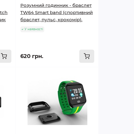
Розумний годинник - браслет
tch
TW64 Smart band (спортивний
ник
браслет, пульс, крокомір).
У наявності
620 грн.