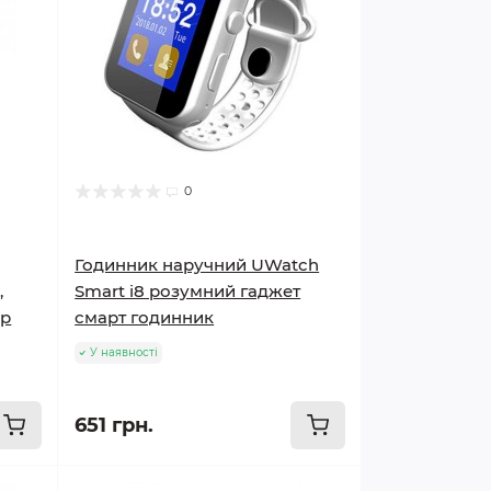
0
Годинник наручний UWatch
,
Smart i8 розумний гаджет
єр
смарт годинник
У наявності
651 грн.