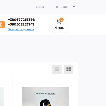
Мова
грн.
Валюта
+380677263398
0
+380503359747
0 грн.
Замовити дзвінок