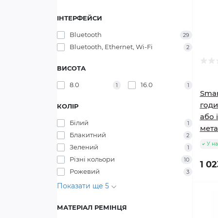
ІНТЕРФЕЙСИ
Bluetooth
29
Bluetooth, Ethernet, Wi-Fi
2
ВИСОТА
8.0
16.0
1
1
Smar
годи
КОЛІР
або 
Білий
1
мета
Блакитний
2
У на
Зелений
1
Різні кольори
10
1 02
Рожевий
3
Показати ще 5
МАТЕРІАЛ РЕМІНЦЯ