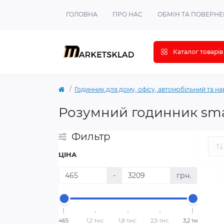
ГОЛОВНА
ПРО НАС
ОБМІН ТА ПОВЕРН
Каталог товарів
Годинник для дому, офісу, автомобільний та н
Розумний годинник sma
Фильтр
ЦІНА
-
грн.
465
1,2 тис.
1,8 тис.
2,5 тис.
3,2 тис.