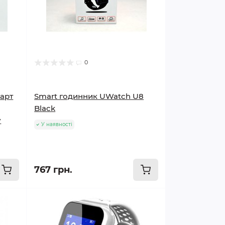
0
арт
Smart годинник UWatch U8
Black
у
У наявності
767 грн.