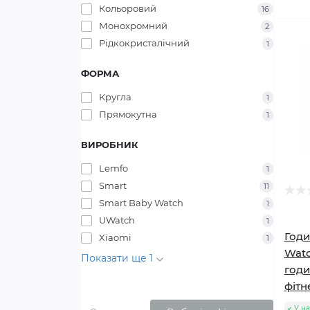
Кольоровий
16
Монохромний
2
Рідкокристалічний
1
ФОРМА
Кругла
1
Прямокутна
1
ВИРОБНИК
Lemfo
1
Smart
11
Smart Baby Watch
1
UWatch
1
Годи
Xiaomi
1
Watc
Показати ще 1
годи
фітн
У на