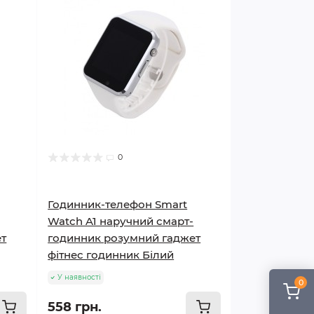
0
Годинник-телефон Smart
Watch A1 наручний смарт-
ет
годинник розумний гаджет
фітнес годинник Білий
У наявності
0
558 грн.