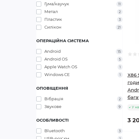
Гума/каучук
11
Метал
2
Пластик
3
Силікон
21
ОПЕРАЦІЙНА СИСТЕМА
Android
15
Android OS
5
Apple Watch OS
1
Windows CE
X86 
1
годи
ОПОВІЩЕННЯ
Andr
бага
Вібрація
2
Звукове
9
У на
3 20
ОСОБЛИВОСТІ
Bluetooth
3
USB-роз';єм
1