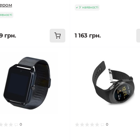
кером
У наявності
явності
9 грн.
1 163 грн.
0
0