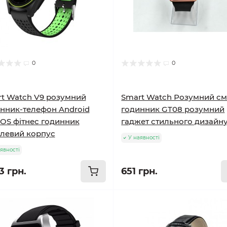
0
0
t Watch V9 розумний
Smart Watch Розумний см
нник-телефон Android
годинник GT08 розумний
iOS фітнес годинник
гаджет стильного дизайн
левий корпус
У наявності
явності
3 грн.
651 грн.