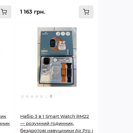
1 163 грн.
0
ник
Набір 3 в 1 Smart Watch RM22
нник
— розумний годинник,
бездротові навушники Air Pro і