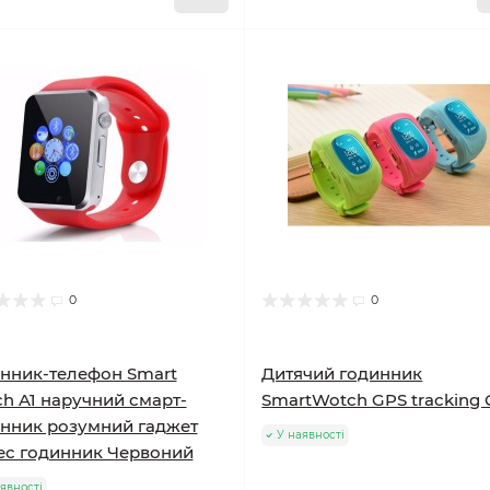
0
0
нник-телефон Smart
Дитячий годинник
h A1 наручний смарт-
SmartWotch GPS tracking
нник розумний гаджет
У наявності
ес годинник Червоний
явності