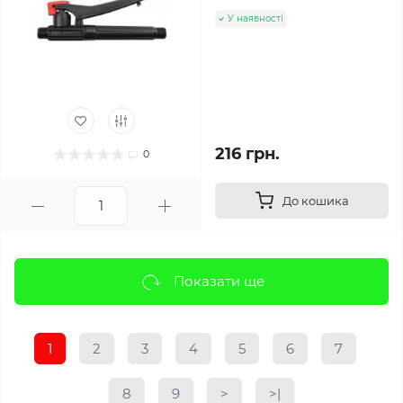
У наявності
216 грн.
0
До кошика
Показати ще
1
2
3
4
5
6
7
8
9
>
>|