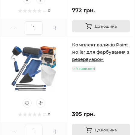
772 грн.
0
До кошика
Комплект валиків Paint
Roller для фарбування з
резервуаром
У наявності
395 грн.
0
До кошика