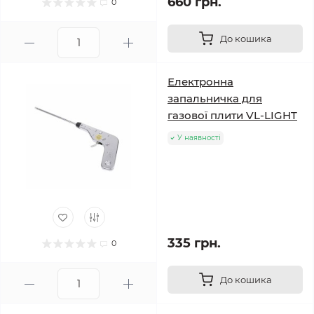
660 грн.
0
До кошика
Електронна
запальничка для
газової плити VL-LIGHT
У наявності
335 грн.
0
До кошика