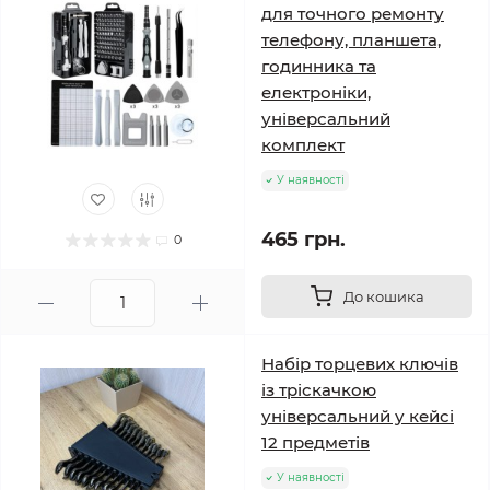
для точного ремонту
телефону, планшета,
годинника та
електроніки,
універсальний
комплект
У наявності
465 грн.
0
До кошика
Набір торцевих ключів
із тріскачкою
універсальний у кейсі
12 предметів
У наявності