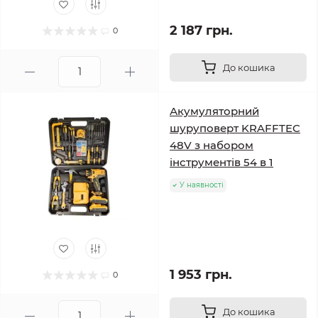
2 187 грн.
0
До кошика
Акумуляторний
шуруповерт KRAFFTEC
48V з набором
інструментів 54 в 1
У наявності
1 953 грн.
0
До кошика