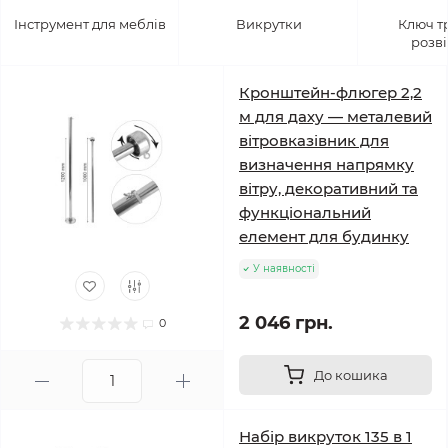
Інструмент для меблів
Викрутки
Ключ т
розв
Кронштейн-флюгер 2,2
м для даху — металевий
вітровказівник для
визначення напрямку
вітру, декоративний та
функціональний
елемент для будинку
У наявності
2 046 грн.
0
До кошика
Набір викруток 135 в 1