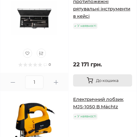
протипожежні
рятувальні інструменти
в кейсі
У наявності
22 171 грн.
0
До кошика
Електричний лобзик
MJS-1050 B Mächtz
У наявності