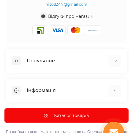
mtdd24.7@gmail.com
Відгуки про магазин
Популярне
Аудіотехніка та аксесуари
Побутова техніка
Інформація
Все для автомобіля
Декор
Про нас
Парасолька
Доставка та оплата
Каталог товарів
Інструмент та обладнання
Політика конфіденційності
Контрольно-вимірювальні прилади
Умови використання
Розробка та реклама інтернет магазинів на Opencart
marketsklad