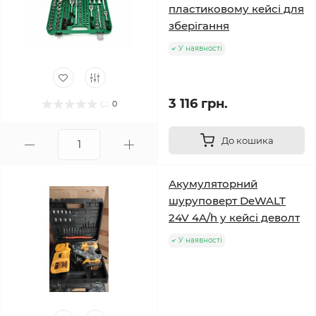
пластиковому кейсі для
зберігання
У наявності
3 116 грн.
0
До кошика
Акумуляторний
шуруповерт DeWALT
24V 4A/h у кейсі деволт
У наявності