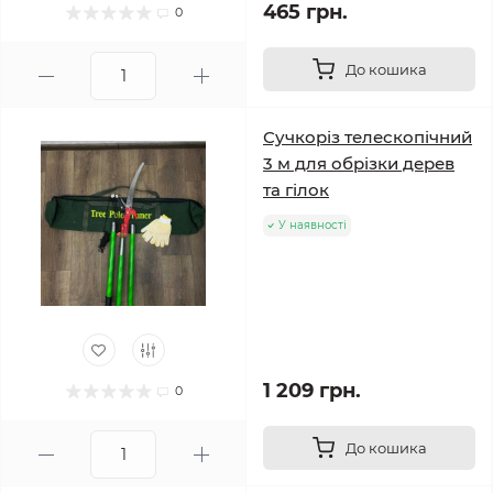
465 грн.
0
До кошика
Сучкоріз телескопічний
3 м для обрізки дерев
та гілок
У наявності
1 209 грн.
0
До кошика