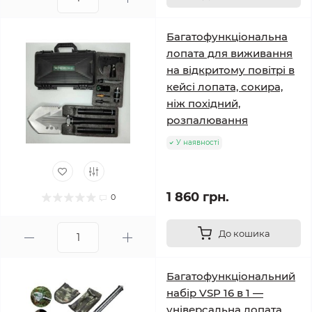
Багатофункціональна
лопата для виживання
на відкритому повітрі в
кейсі лопата, сокира,
ніж похідний,
розпалювання
У наявності
1 860 грн.
0
До кошика
Багатофункціональний
набір VSP 16 в 1 —
універсальна лопата