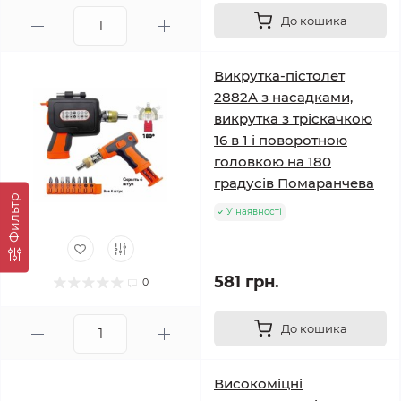
До кошика
Викрутка-пістолет
2882A з насадками,
викрутка з тріскачкою
16 в 1 і поворотною
головкою на 180
градусів Помаранчева
Фильтр
У наявності
581 грн.
0
До кошика
Високоміцні