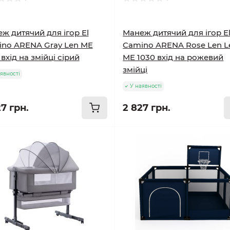
ж дитячий для ігор El
Манеж дитячий для ігор E
no ARENA Gray Len ME
Camino ARENA Rose Len L
 вхід на змійці сірий
ME 1030 вхід на рожевий
змійці
явності
У наявності
7 грн.
2 827 грн.