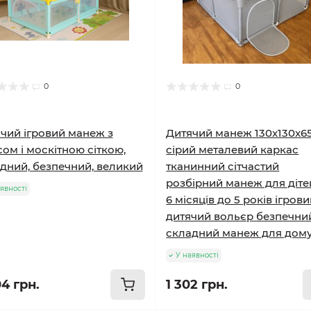
0
0
чий ігровий манеж з
Дитячий манеж 130x130x6
сом і москітною сіткою,
сірий металевий каркас
дний, безпечний, великий
тканинний сітчастий
розбірний манеж для діте
явності
6 місяців до 5 років ігров
дитячий вольєр безпечни
складний манеж для дом
У наявності
04 грн.
1 302 грн.