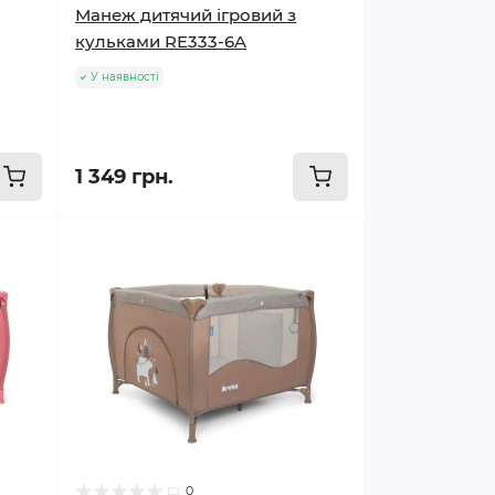
Манеж дитячий ігровий з
кульками RE333-6A
У наявності
1 349 грн.
0