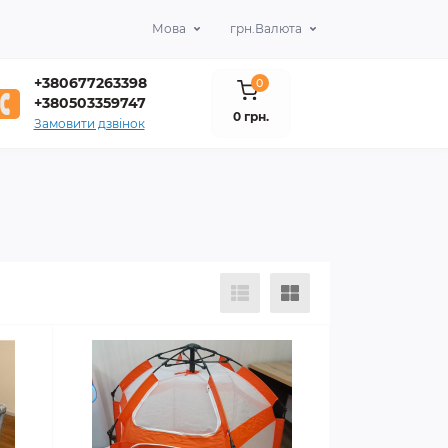
Мова
грн.
Валюта
+380677263398
0
+380503359747
0 грн.
Замовити дзвінок