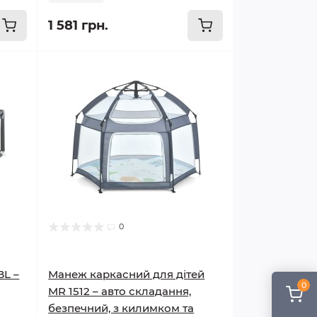
1 581 грн.
0
BL –
Манеж каркасний для дітей
0
MR 1512 – авто складання,
безпечний, з килимком та