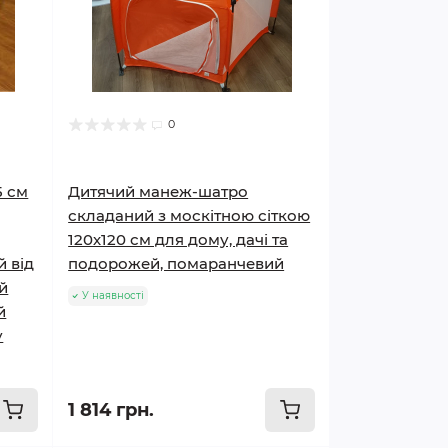
0
5 см
Дитячий манеж-шатро
складаний з москітною сіткою
120х120 см для дому, дачі та
й від
подорожей, помаранчевий
ий
У наявності
й
у
1 814 грн.