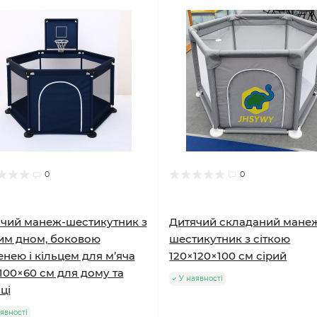
0
0
чий манеж-шестикутник з
Дитячий складаний мане
им дном, боковою
шестикутник з сіткою
нею і кільцем для м’яча
120×120×100 см сірий
100×60 см для дому та
У наявності
ці
явності