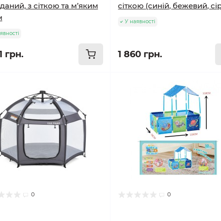
даний, з сіткою та м’яким
сіткою (синій, бежевий, сі
м
У наявності
явності
1 грн.
1 860 грн.
0
0