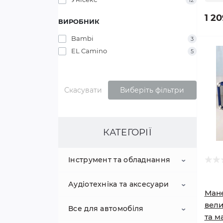
12
1 20
ВИРОБНИК
Bambi
3
EL Camino
5
Скасувати
Виберіть фільтри
КАТЕГОРІЇ
Інструмент та обладнання
Аудіотехніка та аксесуари
Вантажопідйомне
Мане
обладнання
вели
Все для автомобіля
акустичні системи
та м
Електроінструмент
Домкрати