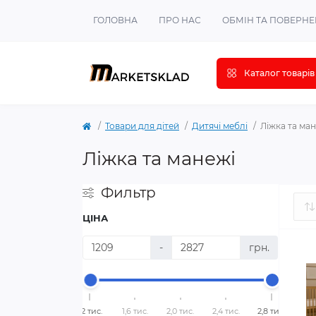
ГОЛОВНА
ПРО НАС
ОБМІН ТА ПОВЕРН
Каталог товарів
Товари для дітей
Дитячі меблі
Ліжка та ма
Ліжка та манежі
Фильтр
ЦІНА
-
грн.
1,2 тис.
1,6 тис.
2,0 тис.
2,4 тис.
2,8 тис.