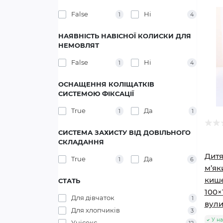
False
Ні
1
4
НАЯВНІСТЬ НАВІСНОЇ КОЛИСКИ ДЛЯ
НЕМОВЛЯТ
False
Ні
1
4
ОСНАЩЕННЯ КОЛІЩАТКІВ
СИСТЕМОЮ ФІКСАЦІЇ
True
Да
1
1
СИСТЕМА ЗАХИСТУ ВІД ДОВІЛЬНОГО
СКЛАДАННЯ
Дитя
True
Да
1
6
м’як
кише
СТАТЬ
100×
Для дівчаток
1
вули
Для хлопчиків
3
У на
Унісекс