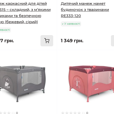
ж каркасний для дітей
Дитячий манеж намет
515 – складний, з м’якими
будиночок з тваринами
иками та безпечною
RE333-120
ою (бежевий, сірий)
У наявності
явності
7 грн.
1 349 грн.
0
0