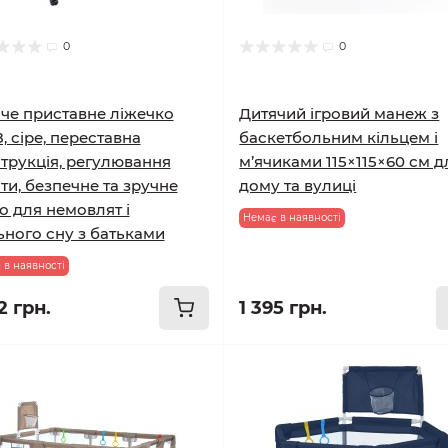
0
0
че приставне ліжечко
Дитячий ігровий манеж з
, сіре, переставна
баскетбольним кільцем і
трукція, регулювання
м’ячиками 115×115×60 см д
ти, безпечне та зручне
дому та вулиці
о для немовлят і
Немає в наявності
ьного сну з батьками
 в наявності
2 грн.
1 395 грн.