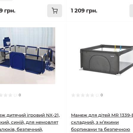
9 грн.
1 209 грн.
0
0
ж дитячий ігровий NX-21,
Манеж для дітей MR 1339-
кий, синій, для немовлят
складний, з м’якими
алюків, безпечний,
бортиками та безпечною