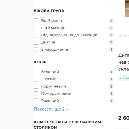
ВІКОВА ГРУПА
Від 3 років
2
від 6 місяців
5
Від народження до 6 місяців
3
Дитяча
7
З народження
1
Дитя
наві
КОЛІР
скла
Бежевий
1
У на
Жовтий
1
Коричневий
2
Помаранчевий
1
Рожевий
1
Показати ще 2
2 6
КОМПЛЕКТАЦІЯ ПЕЛЕНАЛЬНИМ
СТОЛИКОМ