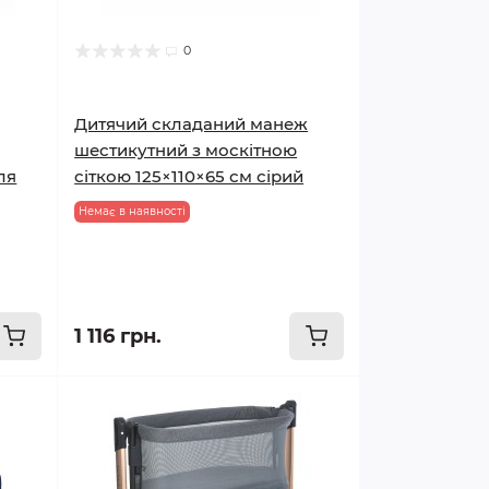
0
Дитячий складаний манеж
шестикутний з москітною
ля
сіткою 125×110×65 см сірий
Немає в наявності
1 116 грн.