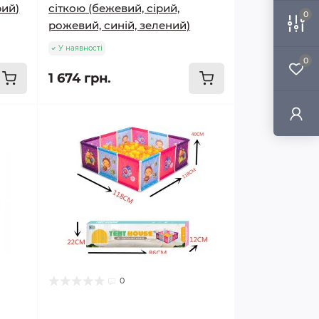
рий)
сіткою (бежевий, сірий,
0
рожевий, синій, зелений)
У наявності
0
1 674 грн.
0