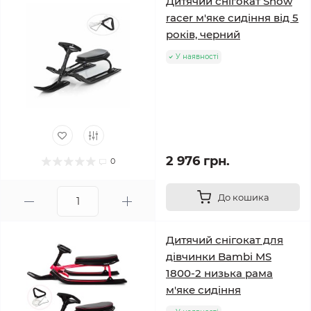
Дитячий снігокат Snow
racer м'яке сидіння від 5
років, черний
У наявності
2 976 грн.
0
До кошика
Дитячий снігокат для
дівчинки Bambi MS
1800-2 низька рама
м'яке сидіння