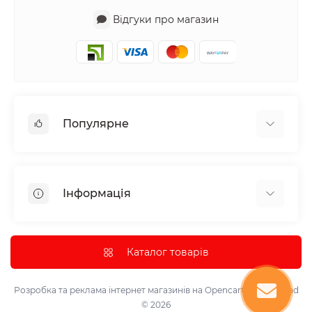
Відгуки про магазин
Популярне
Аудіотехніка та аксесуари
Побутова техніка
Інформація
Все для автомобіля
Декор
Про нас
Парасолька
Доставка та оплата
Каталог товарів
Інструмент та обладнання
Політика конфіденційності
Контрольно-вимірювальні прилади
Умови використання
Розробка та реклама інтернет магазинів на Opencart
marketsklad
Лазерні проектори, світломузичні лампи та кулі.
© 2026
Контакти