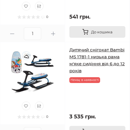
541 грн.
0
До кошика
Дитячий снігокат Bambi
MS 1781-1 низька рама
м'яке сидіння від 6 до 12
років
Немає в наявності
3 535 грн.
0