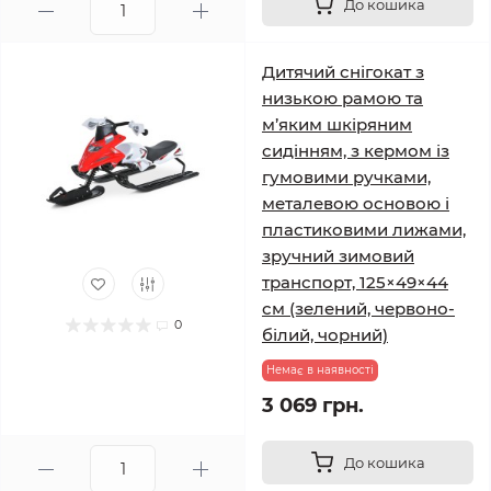
До кошика
Дитячий снігокат з
низькою рамою та
м’яким шкіряним
сидінням, з кермом із
гумовими ручками,
металевою основою і
пластиковими лижами,
зручний зимовий
транспорт, 125×49×44
см (зелений, червоно-
0
білий, чорний)
Немає в наявності
3 069 грн.
До кошика