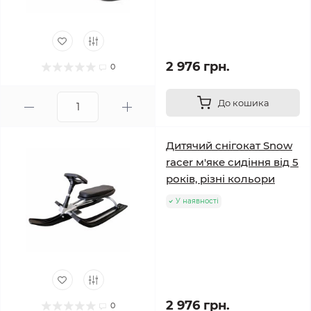
2 976 грн.
0
До кошика
Дитячий снігокат Snow
racer м'яке сидіння від 5
років, різні кольори
У наявності
2 976 грн.
0