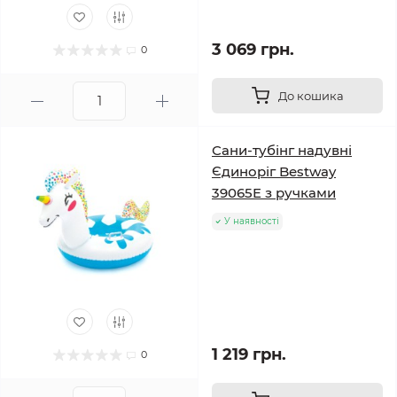
3 069 грн.
0
До кошика
Сани-тубінг надувні
Єдиноріг Bestway
39065E з ручками
У наявності
1 219 грн.
0