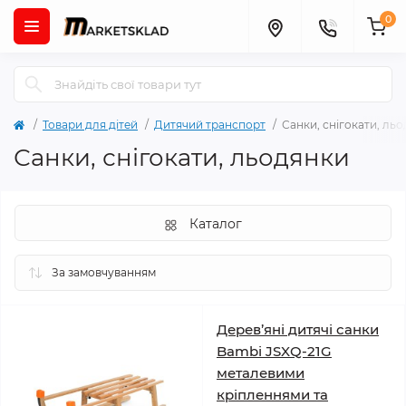
0
Товари для дітей
Дитячий транспорт
Санки, снігокати, ль
Санки, снігокати, льодянки
Каталог
Дерев’яні дитячі санки
Bambi JSXQ-21G
металевими
кріпленнями та