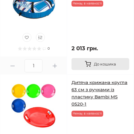
Немає в наявності
2 013 грн.
0
До кошика
Дитяча крижана кругла
63 см з ручками із
пластику Bambi MS
0520-1
Немає в наявності