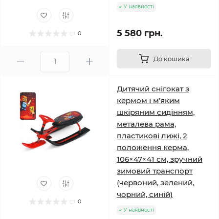
У наявності
5 580 грн.
0
До кошика
Дитячий снігокат з
кермом і м’яким
шкіряним сидінням,
металева рама,
пластикові лижі, 2
положення керма,
106×47×41 см, зручний
зимовий транспорт
(червоний, зелений,
чорний, синій)
0
У наявності