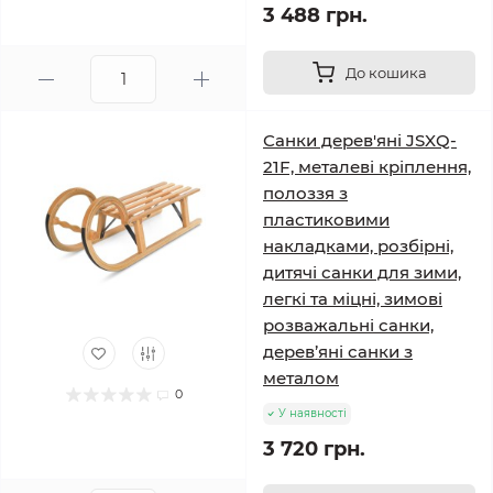
3 488 грн.
До кошика
Санки дерев'яні JSXQ-
21F, металеві кріплення,
полоззя з
пластиковими
накладками, розбірні,
дитячі санки для зими,
легкі та міцні, зимові
розважальні санки,
дерев’яні санки з
металом
0
У наявності
3 720 грн.