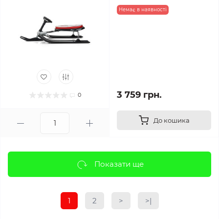
Немає в наявності
3 759 грн.
0
До кошика
Показати ще
1
2
>
>|