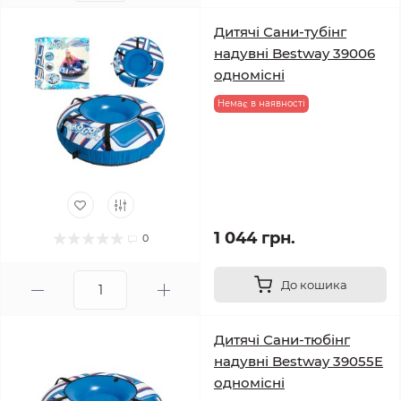
Дитячі Сани-тубінг
надувні Bestway 39006
одномісні
Немає в наявності
1 044 грн.
0
До кошика
Дитячі Сани-тюбінг
надувні Bestway 39055E
одномісні