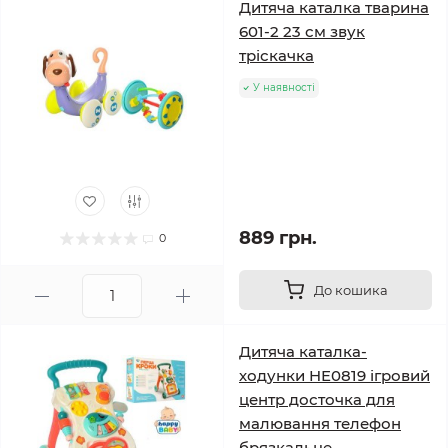
Дитяча каталка тварина
601-2 23 см звук
тріскачка
У наявності
889 грн.
0
До кошика
Дитяча каталка-
ходунки HE0819 ігровий
центр досточка для
малювання телефон
брязкальце