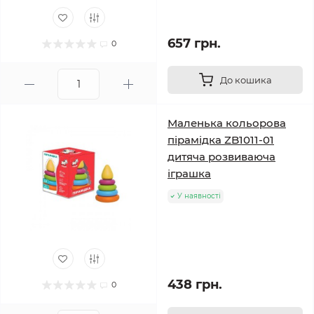
657 грн.
0
До кошика
Маленька кольорова
пірамідка ZB1011-01
дитяча розвиваюча
іграшка
У наявності
438 грн.
0