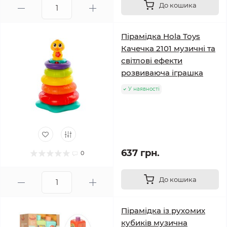
До кошика
Пірамідка Hola Toys
Качечка 2101 музичні та
світлові ефекти
розвиваюча іграшка
У наявності
637 грн.
0
До кошика
Пірамідка із рухомих
кубиків музична