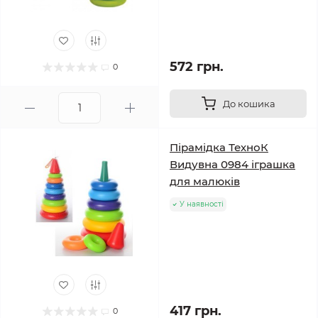
572 грн.
0
До кошика
Пірамідка ТехноК
Видувна 0984 іграшка
для малюків
У наявності
417 грн.
0