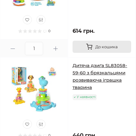
614 грн.
0
До кошика
Дитяча дзиґа SL83058-
59-60 з брязкальцями
розвиваюча іграшка
тварина
У наявності
440 грн.
0