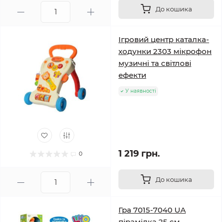
До кошика
Ігровий центр каталка-
ходунки 2303 мікрофон
музичні та світлові
ефекти
У наявності
1 219 грн.
0
До кошика
Гра 7015-7040 UA
пірамідка 25 см