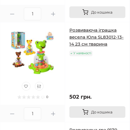
До кошика
Розвиваюча іграшка
весела Юла SL83012-13-
14 23 см тварина
У наявності
502 грн.
0
До кошика
Розвиваюча гра 9170