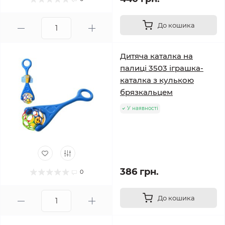
До кошика
Дитяча каталка на
палиці 3503 іграшка-
каталка з кулькою
брязкальцем
У наявності
386 грн.
0
До кошика