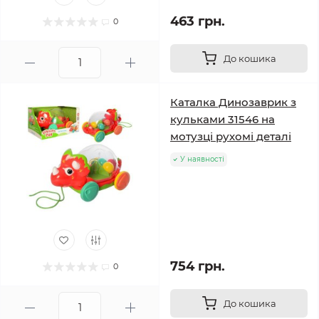
463 грн.
0
До кошика
Каталка Динозаврик з
кульками 31546 на
мотузці рухомі деталі
У наявності
754 грн.
0
До кошика