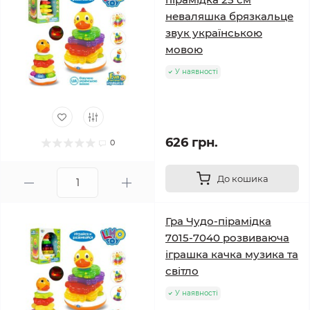
неваляшка брязкальце
звук українською
мовою
У наявності
626 грн.
0
До кошика
Гра Чудо-пірамідка
7015-7040 розвиваюча
іграшка качка музика та
світло
У наявності