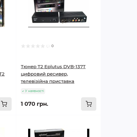
0
Тюнер Т2 Eplutus DVB-137T
T2
цифровий ресивер,
телевізійна приставка
У наявності
1 070 грн.