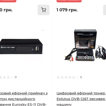
0 грн.
1 079 грн.
0
0
овий ефірний приймач з
Цифровий ефірний тюнер
том дистанційного
Eplutus DVB-126T ресивер
вання Eurosky ES-11 DVB-
машину