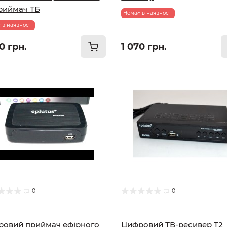
риймач ТБ
Немає в наявності
 в наявності
0 грн.
1 070 грн.
0
0
овий приймач ефірного
Цифровий ТВ-ресивер T2