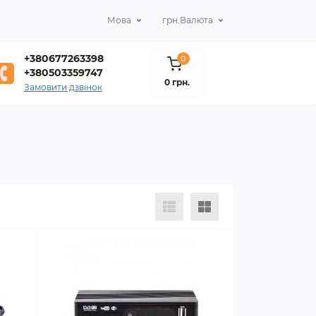
Мова
грн.
Валюта
+380677263398
0
+380503359747
0 грн.
Замовити дзвінок