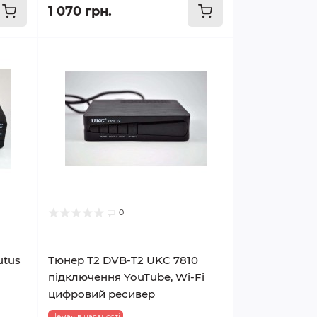
1 070 грн.
0
utus
Тюнер Т2 DVB-T2 UKC 7810
підключення YouTube, Wi-Fi
цифровий ресивер
Немає в наявності