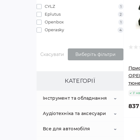
CYLZ
1
Eplutus
2
Openbox
1
Operasky
4
Скасувати
Виберіть фільтри
Прис
OPE
КАТЕГОРІЇ
тюне
У на
Інструмент та обладнання
837
Аудіотехніка та аксесуари
Вантажопідйомне
обладнання
Все для автомобіля
акустичні системи
Електроінструмент
Домкрати