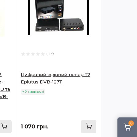
0
2
Цифровий ефірний тюнер Т2
е-
Eplutus DVB-127T
D та
У наявності
VB-
0
1 070 грн.