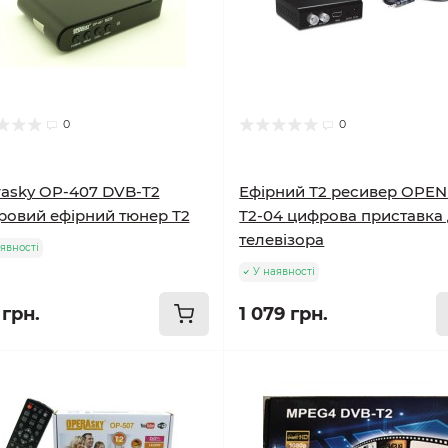
0
0
asky OP-407 DVB-T2
Ефірний Т2 ресивер OPE
овий ефірний тюнер Т2
T2-04 цифрова приставка
телевізора
явності
У наявності
 грн.
1 079 грн.