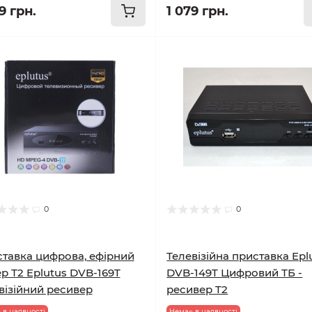
9 грн.
1 079 грн.
0
0
тавка цифрова, ефірний
Телевізійна приставка Epl
р Т2 Eplutus DVB-169T
DVB-149T Цифровий ТБ -
візійний ресивер
ресивер T2
 в наявності
Немає в наявності