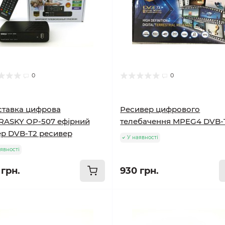
0
0
тавка цифрова
Ресивер цифрового
RASKY OP-507 ефірний
телебачення MPEG4 DVB-
р DVB-Т2 ресивер
У наявності
явності
 грн.
930 грн.