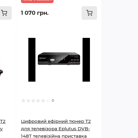
1 070 грн.
0
 Т2
Цифровий ефірний тюнер Т2
 у
для телевізора Eplutus DVB-
148T телевізійна приставка