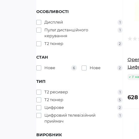
ОСОБЛИВОСТІ
Дисплей
1
Пульт дистанційного
1
керування
Т2 тюнер
2
СТАН
Oper
Цифр
Нове
Нове
6
2
У на
ТИП
Т2 ресивер
1
628
Т2 тюнер
5
Цифрове
2
Цифровий телевізійний
1
приймач
ВИРОБНИК