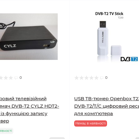
0
0
овий телевізійний
USB ТВ-тюнер Openbox T
мач DVB-Т2 CYLZ HDT2-
DVB-T2/T/C цифровий рес
 із функцією запису
для комп'ютера
ивер
Немає в наявності
явності