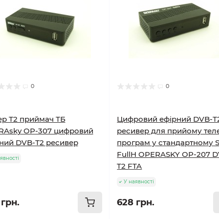
0
0
р Т2 приймач ТБ
Цифровий ефірний DVB-Т
RAsky OP-307 цифровий
ресивер для прийому тел
ний DVB-Т2 ресивер
програм у стандартному S
FullH OPERASKY OP-207 D
явності
T2 FTA
У наявності
 грн.
628 грн.