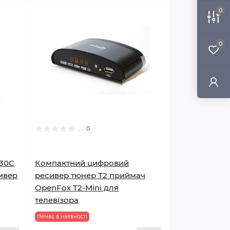
0
0
0
230C
Компактний цифровий
ивер
ресивер тюнер Т2 приймач
OpenFox T2-Mini для
телевізора
Немає в наявності