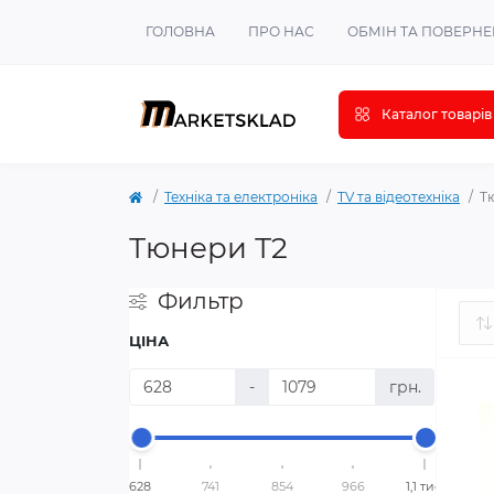
ГОЛОВНА
ПРО НАС
ОБМІН ТА ПОВЕРН
Каталог товарів
Техніка та електроніка
TV та відеотехніка
Т
Тюнери Т2
Фильтр
ЦІНА
-
грн.
628
741
854
966
1,1 тис.