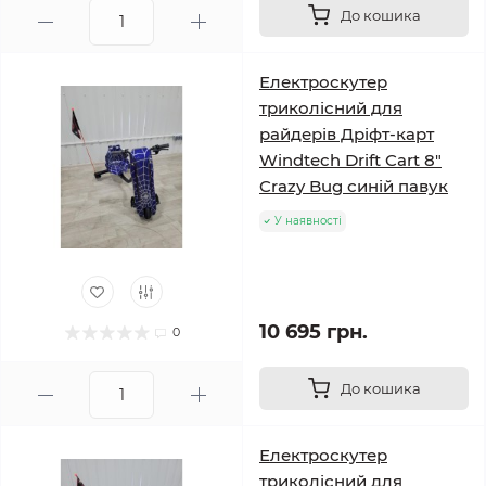
До кошика
Електроскутер
триколісний для
райдерів Дріфт-карт
Windtech Drift Cart 8″
Crazy Bug синій павук
У наявності
10 695 грн.
0
До кошика
Електроскутер
триколісний для