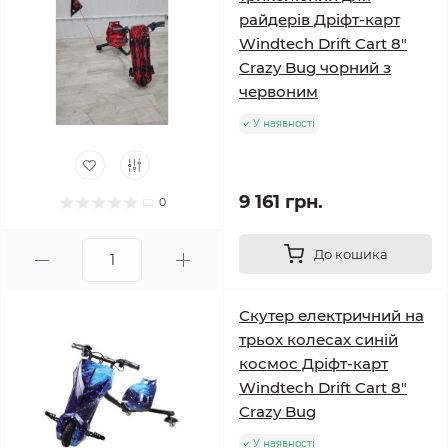
райдерів Дріфт-карт
Windtech Drift Cart 8″
Crazy Bug чорний з
червоним
У наявності
9 161 грн.
0
До кошика
Скутер електричний на
трьох колесах синій
космос Дріфт-карт
Windtech Drift Cart 8″
Crazy Bug
У наявності