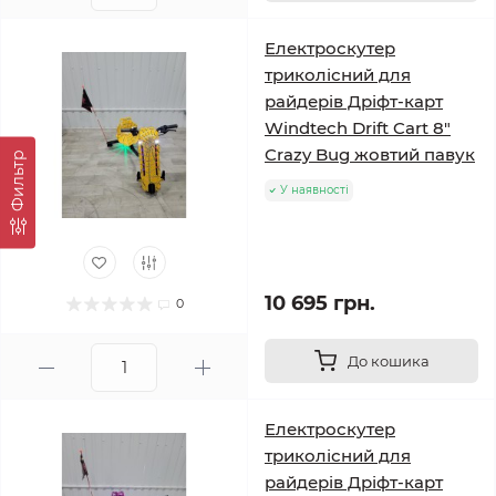
Електроскутер
триколісний для
райдерів Дріфт-карт
Windtech Drift Cart 8″
Crazy Bug жовтий павук
Фильтр
У наявності
10 695 грн.
0
До кошика
Електроскутер
триколісний для
райдерів Дріфт-карт