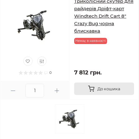
Триколісний скутер для
райдерів Дріфт-карт
Windtech Drift Cart 8″
Crazy Bug чорна
блискавка
Немає в наявності
7 812 грн.
0
До кошика