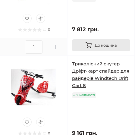
7 812 грн.
0
До кошика
Триколісний скутер
Дріфт-карт спайдер для
райдерів Windtech Drift
Cart 8
У наявності
9 161 грн.
0