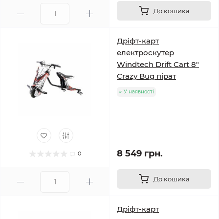
До кошика
Дріфт-карт
електроскутер
Windtech Drift Cart 8″
Crazy Bug пірат
У наявності
8 549 грн.
0
До кошика
Дріфт-карт