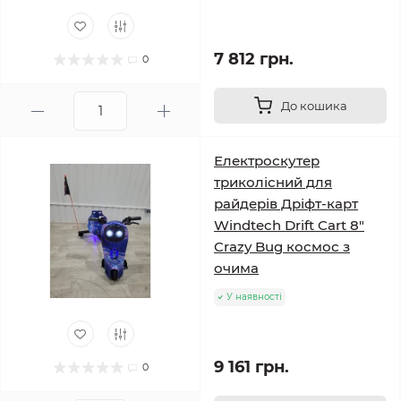
7 812 грн.
0
До кошика
Електроскутер
триколісний для
райдерів Дріфт-карт
Windtech Drift Cart 8″
Crazy Bug космос з
очима
У наявності
9 161 грн.
0