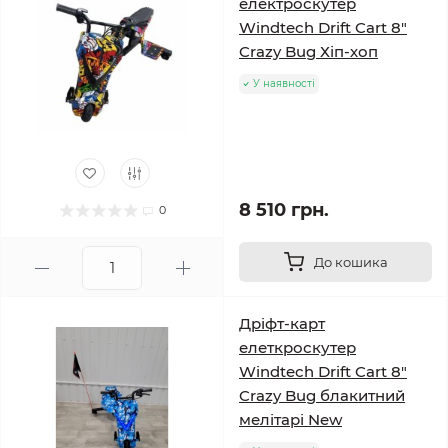
електроскутер
Windtech Drift Cart 8″
Crazy Bug Хіп-хоп
У наявності
8 510 грн.
0
До кошика
Дріфт-карт
елеткроскутер
Windtech Drift Cart 8″
Crazy Bug блакитний
мелітарі New