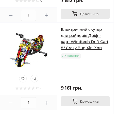
7 812 грн.
0
До кошика
Електричний скутер
для райдерів Дріфт-
карт Windtech Drift Cart
8″ Crazy Bug Хіп-Хоп
У наявності
9 161 грн.
0
До кошика