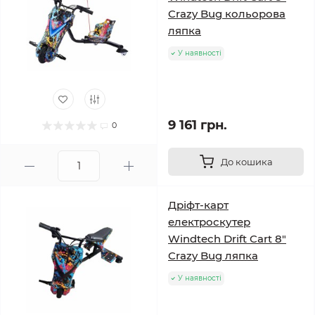
Crazy Bug кольорова
ляпка
У наявності
9 161 грн.
0
До кошика
Дріфт-карт
електроскутер
Windtech Drift Cart 8″
Crazy Bug ляпка
У наявності