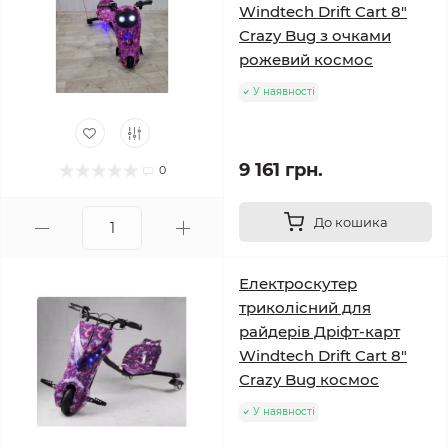
Windtech Drift Cart 8″
Crazy Bug з очками
рожевий космос
У наявності
9 161 грн.
0
До кошика
Електроскутер
триколісний для
райдерів Дріфт-карт
Windtech Drift Cart 8″
Crazy Bug космос
У наявності