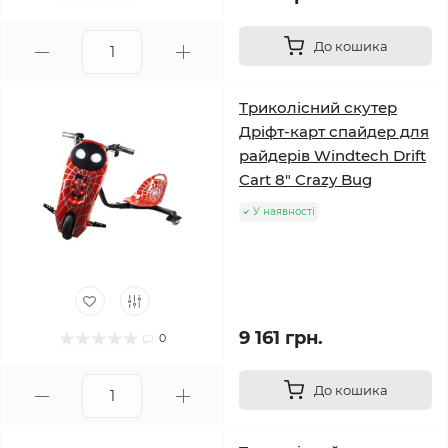
До кошика
Триколісний скутер
Дріфт-карт спайдер для
райдерів Windtech Drift
Cart 8″ Crazy Bug
У наявності
9 161 грн.
0
До кошика