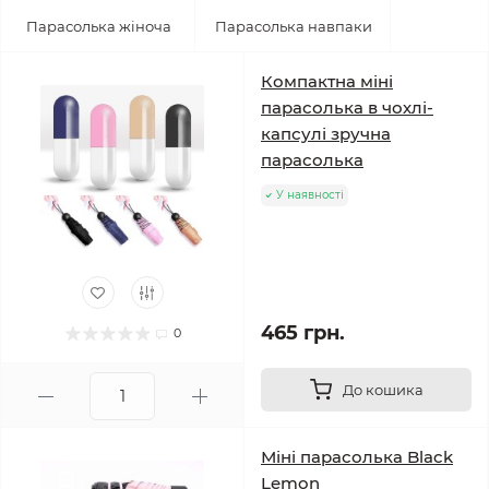
Парасолька жіноча
Парасолька навпаки
Компактна міні
парасолька в чохлі-
капсулі зручна
парасолька
У наявності
465 грн.
0
До кошика
Міні парасолька Black
Lemon