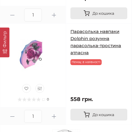
До кошика
Парасолька навпаки
Фильтр
Dolphin розумна
парасолька-тростина
атласна
Немає в наявності
558 грн.
0
До кошика