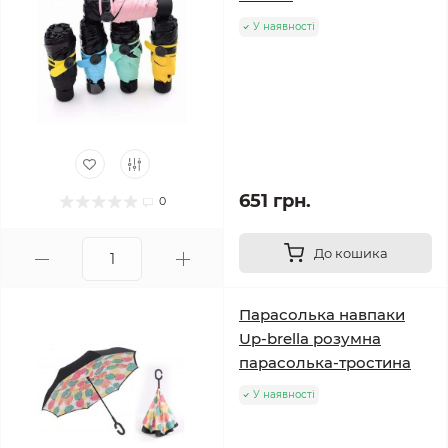
У наявності
651 грн.
0
До кошика
Парасолька навпаки
Up-brella розумна
парасолька-тростина
У наявності