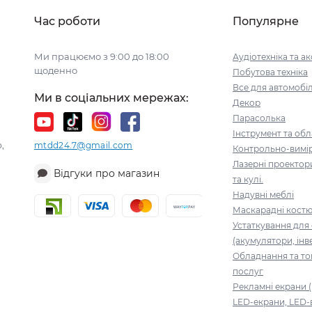
Час роботи
Популярне
Ми працюємо з 9:00 до 18:00
Аудіотехніка та а
щоденно
Побутова техніка
Все для автомобі
Ми в соціальних мережах:
Декор
Парасолька
Інструмент та об
,
mtdd24.7@gmail.com
Контрольно-вимі
Лазерні проектор
Відгуки про магазин
та кулі.
Надувні меблі
Маскарадні кост
Устаткування для
(акумулятори, інв
Обладнання та то
послуг
Рекламні екрани (
LED-екрани, LED-