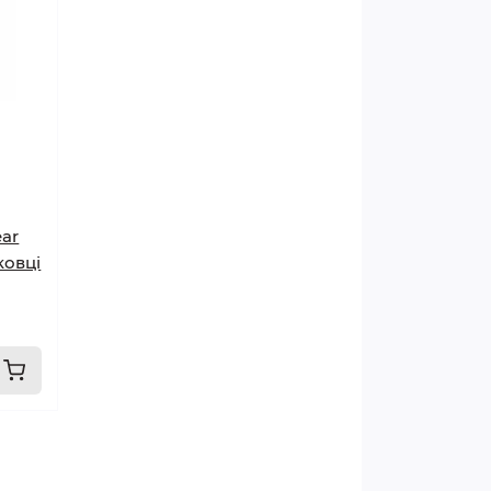
ar
ковці