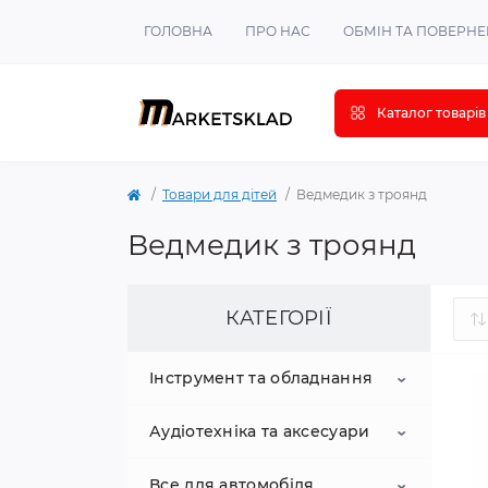
ГОЛОВНА
ПРО НАС
ОБМІН ТА ПОВЕРН
Каталог товарів
Товари для дітей
Ведмедик з троянд
Ведмедик з троянд
КАТЕГОРІЇ
Інструмент та обладнання
Аудіотехніка та аксесуари
Вантажопідйомне
обладнання
Все для автомобіля
акустичні системи