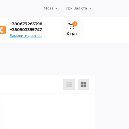
Мова
грн.
Валюта
+380677263398
0
+380503359747
0 грн.
Замовити дзвінок