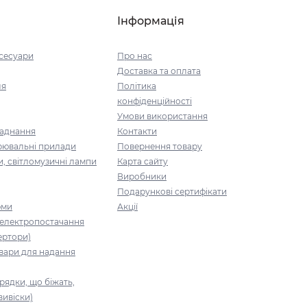
Інформація
ксесуари
Про нас
Доставка та оплата
ля
Політика
конфіденційності
Умови використання
ладнання
Контакти
рювальні прилади
Повернення товару
и, світломузичні лампи
Карта сайту
Виробники
Подарункові сертифікати
юми
Акції
 електропостачання
ертори)
вари для надання
рядки, що біжать,
вивіски)