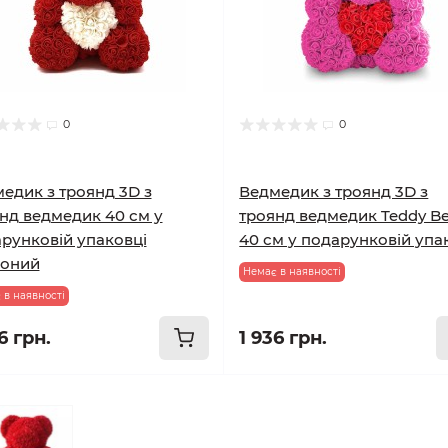
0
0
едик з троянд 3D з
Ведмедик з троянд 3D з
нд ведмедик 40 см у
троянд ведмедик Teddy Be
рунковій упаковці
40 см у подарунковій упа
воний
Немає в наявності
 в наявності
6 грн.
1 936 грн.