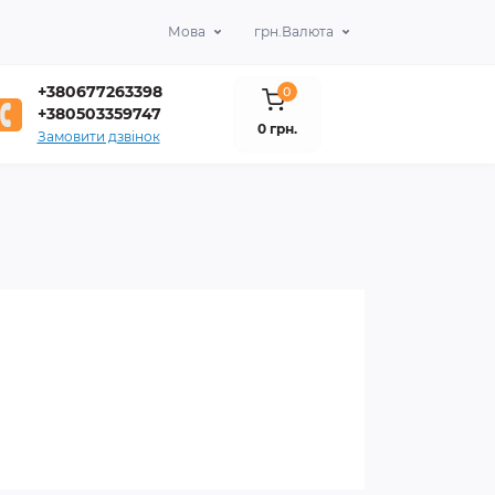
Мова
грн.
Валюта
+380677263398
0
+380503359747
0 грн.
Замовити дзвінок