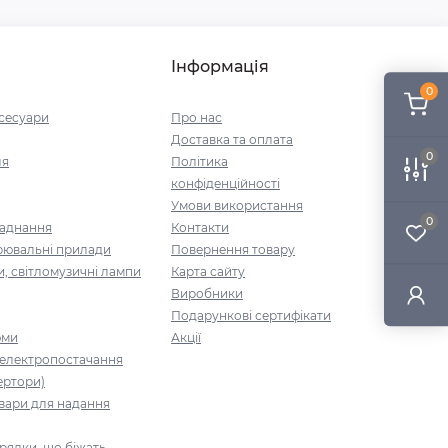
Інформація
0
ксесуари
Про нас
Доставка та оплата
0
ля
Політика
конфіденційності
Умови використання
0
ладнання
Контакти
рювальні прилади
Повернення товару
и, світломузичні лампи
Карта сайту
Виробники
Подарункові сертифікати
юми
Акції
 електропостачання
ертори)
вари для надання
рядки, що біжать,