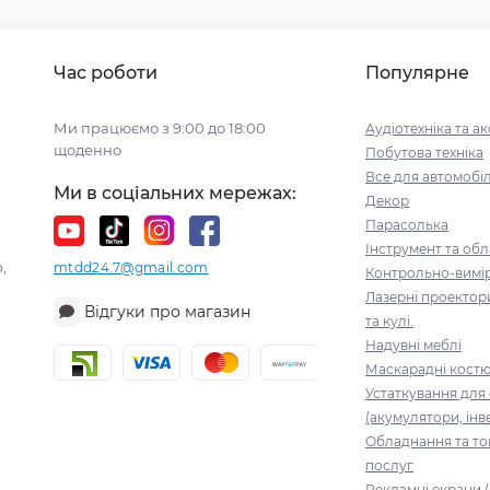
Час роботи
Популярне
Ми працюємо з 9:00 до 18:00
Аудіотехніка та а
щоденно
Побутова техніка
Все для автомобі
Ми в соціальних мережах:
Декор
Парасолька
Інструмент та об
,
mtdd24.7@gmail.com
Контрольно-вимі
Лазерні проектор
Відгуки про магазин
та кулі.
Надувні меблі
Маскарадні кост
Устаткування для
(акумулятори, інв
Обладнання та то
послуг
Рекламні екрани (