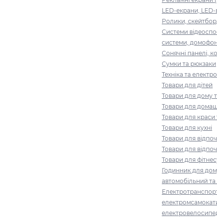
LED-екрани, LED-
Ролики, скейтбор
Системи відеоспо
системи, домофо
Сонячні панелі, 
Сумки та рюкзаки
Техніка та електро
Товари для дітей
Товари для дому т
Товари для домаш
Товари для краси 
Товари для кухні
Товари для відпоч
Товари для відпоч
Товари для фітнес
Годинник для дому
автомобільний та
Електротранспорт
електромсамокат
електровелосипе