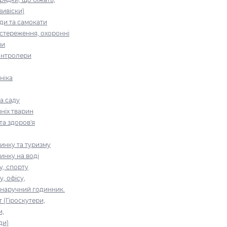
вивіски)
ди та самокати
стереження, охоронні
ни
контролери
ніка
а саду
ніх тварин
та здоров'я
инку та туризму
инку на воді
у, спорту
, офісу,
 наручний годинник.
 (Гіроскутери,
и,
ди)