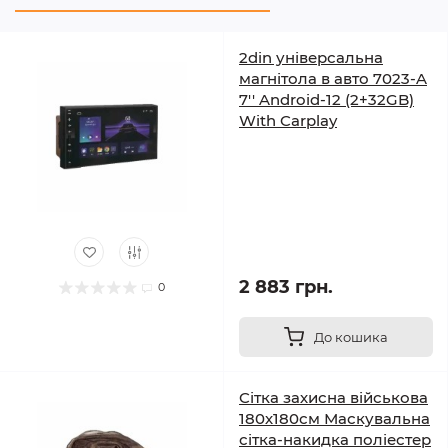
2din універсальна
магнітола в авто 7023-A
7'' Android-12 (2+32GB)
With Carplay
2 883 грн.
0
До кошика
Cітка захисна військова
180х180см Маскувальна
сітка-накидка поліестер