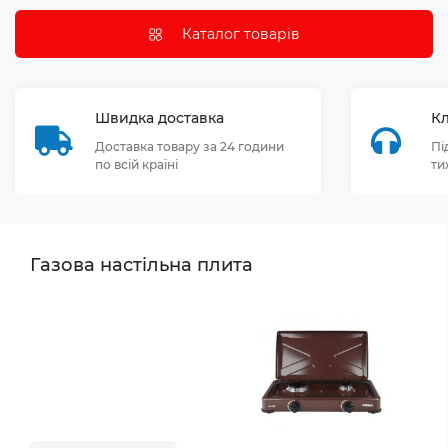
Каталог товарів
Швидка доставка
Кл
Доставка товару за 24 години
Пі
по всій країні
ти
Газова настільна плита