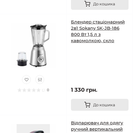
До кошика
Блендер стаціонарний
2в1 Sokany SK-JB-186
800 Вт 1,5 л з
кавомолкою, скло
1 330 грн.
0
До кошика
Відпарювач для одягу
ручний вертикальний