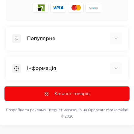
Популярне
Аудіотехніка та аксесуари
Побутова техніка
Інформація
Все для автомобіля
Декор
Про нас
Парасолька
Доставка та оплата
Каталог товарів
Інструмент та обладнання
Політика конфіденційності
Контрольно-вимірювальні прилади
Умови використання
Розробка та реклама інтернет магазинів на Opencart
marketsklad
Лазерні проектори, світломузичні лампи та кулі.
© 2026
Контакти
Надувні меблі
Повернення товару
Маскарадні костюми