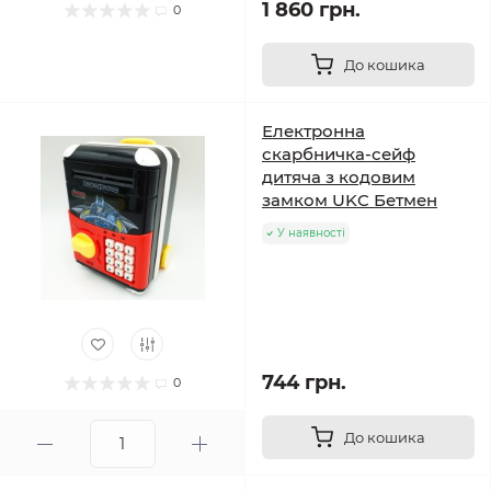
1 860 грн.
0
До кошика
Електронна
скарбничка-сейф
дитяча з кодовим
замком UKC Бетмен
У наявності
744 грн.
0
До кошика