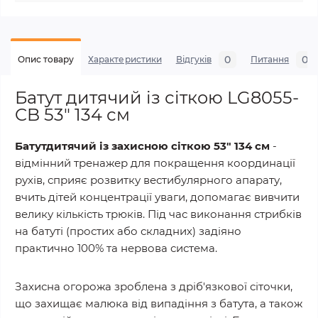
0
0
Опис товару
Характеристики
Відгуків
Питання
Батут дитячий із сіткою LG8055-
CB 53" 134 см
Батутдитячий із захисною сіткою 53" 134 см
-
відмінний тренажер для покращення координації
рухів, сприяє розвитку вестибулярного апарату,
вчить дітей концентрації уваги, допомагає вивчити
велику кількість трюків. Під час виконання стрибків
на батуті (простих або складних) задіяно
практично 100% та нервова система.
Захисна огорожа зроблена з дріб'язкової сіточки,
що захищає малюка від випадіння з батута, а також