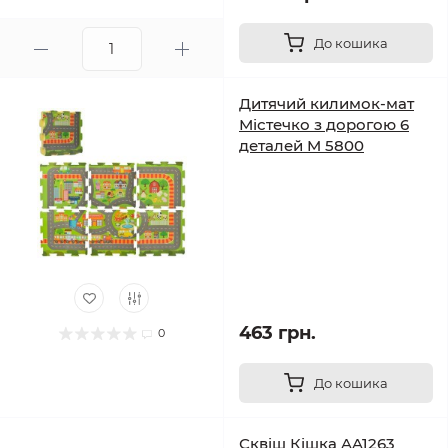
До кошика
Дитячий килимок-мат
Містечко з дорогою 6
деталей M 5800
463 грн.
0
До кошика
Сквіш Кішка AA1263