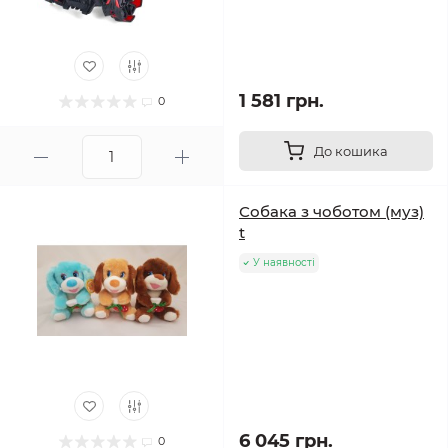
1 581 грн.
0
До кошика
Собака з чоботом (муз)
t
У наявності
6 045 грн.
0