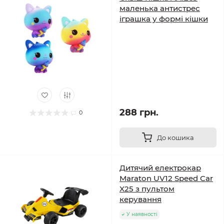
маленька антистрес
іграшка у формі кішки
288 грн.
0
До кошика
Дитячий електрокар
Maraton UV12 Speed Car
X25 з пультом
керування
У наявності