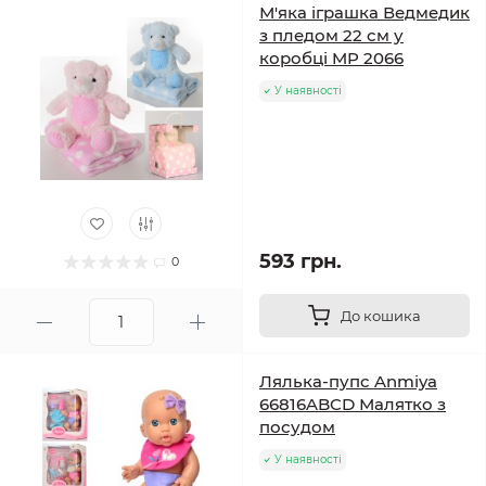
М'яка іграшка Ведмедик
з пледом 22 см у
коробці MP 2066
У наявності
593 грн.
0
До кошика
Лялька-пупс Anmiya
66816ABCD Малятко з
посудом
У наявності