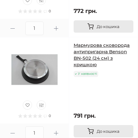
772 грн.
0
До кошика
Мармурова сковорода
антипригарна Benson
BN-502 (24 см) з
кришкою
У наявності
791 грн.
0
До кошика