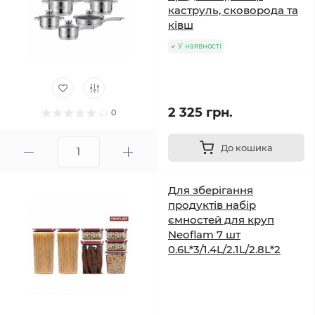
каструль, сковорода та
ківш
У наявності
2 325 грн.
0
До кошика
Для зберігання
продуктів набір
ємностей для круп
Neoflam 7 шт
0.6L*3/1.4L/2.1L/2.8L*2