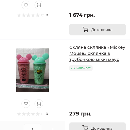
1 674 грн.
0
До кошика
Скляна склянка «Mickey
Mouse» склянка з
трубочкою міккі маус
У наявності
279 грн.
0
До кошика