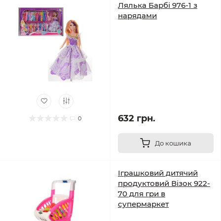
Лялька Барбі 976-1 з
нарядами
632 грн.
0
До кошика
Іграшковий дитячий
продуктовий Візок 922-
70 для гри в
супермаркет