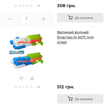
308 грн.
0
До кошика
Великий водний
бластер M 3071 для
дітей
512 грн.
0
До кошика