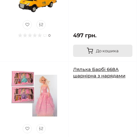
497 грн.
0
До кошика
Лялька Барбі 668A
шарнірна з нарядами