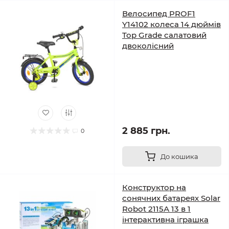
Велосипед PROF1
Y14102 колеса 14 дюймів
Top Grade салатовий
двоколісний
2 885 грн.
0
До кошика
Конструктор на
сонячних батареях Solar
Robot 2115А 13 в 1
інтерактивна іграшка