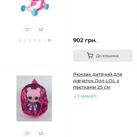
902 грн.
0
До кошика
Рюкзак дитячий для
дівчаток Лол LOL з
паєтками 25 см
У наявності