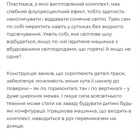
Пластмаса, з якої виготовлений комплект, має
слабкий флуоресцентний ефект, тобто здатність
накопичувати і віддавати сонячне світло. Трек сам
по собі мерехтить навіть у сутінках без жодного
підсвічування. Уявіть собі, яке світлове шоу
відбудеться, якщо по ній їздитиме машинка з
вбудованими світлодіодами, що горять! А якщо не
одна?
Конструкція замків, що скріплюють деталі траси,
забезпечує можливість зміни кута її нахилу до
поверхні – як по горизонталі, так і по вертикалі – у
дуже широких межах. І лише сила всесвітнього
тяжіння може стати на заваді будувати дитині будь-
які конфігурації. Іграшкова машинка, що входить в
комплект, наводиться в рух перемикачем на
днище.