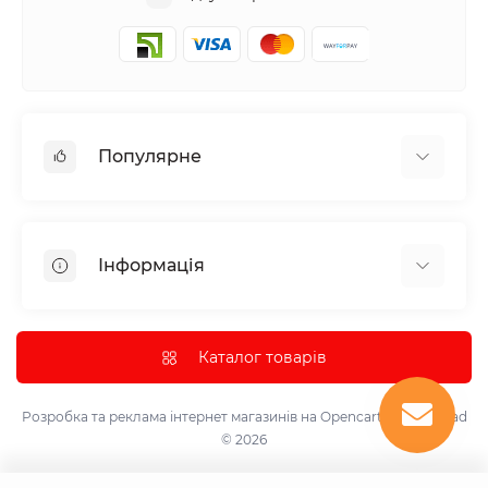
Популярне
Аудіотехніка та аксесуари
Побутова техніка
Інформація
Все для автомобіля
Декор
Про нас
Парасолька
Доставка та оплата
Каталог товарів
Інструмент та обладнання
Політика конфіденційності
Контрольно-вимірювальні прилади
Умови використання
Розробка та реклама інтернет магазинів на Opencart
marketsklad
Лазерні проектори, світломузичні лампи та кулі.
© 2026
Контакти
Надувні меблі
Повернення товару