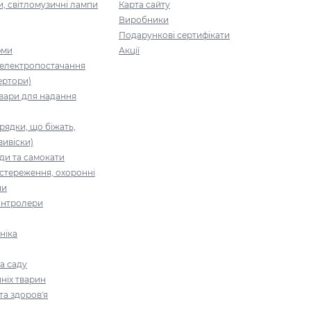
и, світломузичні лампи
Карта сайту
Виробники
Подарункові сертифікати
юми
Акції
 електропостачання
ертори)
вари для надання
рядки, що біжать,
вивіски)
ди та самокати
стереження, охоронні
ни
контролери
ніка
а саду
ніх тварин
та здоров'я