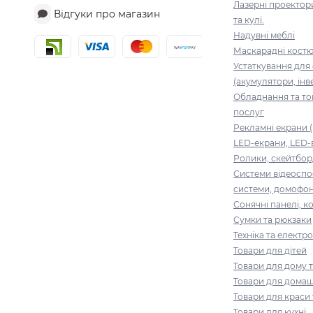
Лазерні проектор
Відгуки про магазин
та кулі.
Надувні меблі
Маскарадні кост
Устаткування для
(акумулятори, інв
Обладнання та то
послуг
Рекламні екрани (
LED-екрани, LED-
Ролики, скейтбор
Системи відеоспо
системи, домофо
Сонячні панелі, 
Сумки та рюкзаки
Техніка та електро
Товари для дітей
Товари для дому т
Товари для домаш
Товари для краси 
Товари для кухні