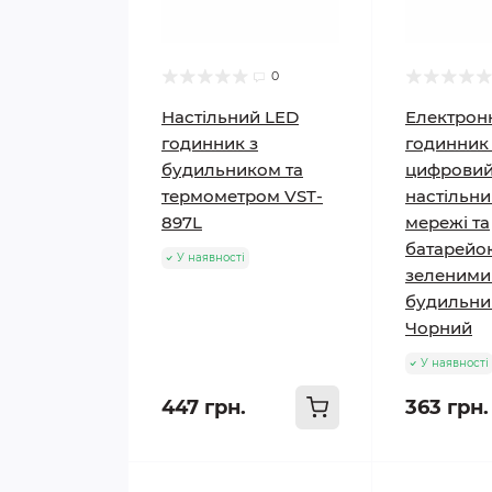
0
Настільний LED
Електрон
годинник з
годинник 
будильником та
цифрови
термометром VST-
настільни
897L
мережі та
батарейок
У наявності
зеленими
будильник
Чорний
У наявності
447 грн.
363 грн.