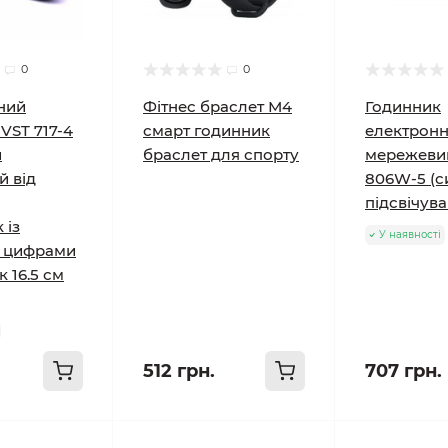
0
0
ний
Фітнес браслет М4
Годинник
VST 717-4
смарт годинник
електрон
й
браслет для спорту
мережеви
й від
806W-5 (с
підсвічува
 із
У наявності
 цифрами
 16.5 см
512 грн.
707 грн.