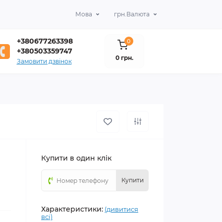
Мова
грн.
Валюта
+380677263398
0
+380503359747
0 грн.
Замовити дзвінок
Купити в один клік
Купити
Характеристики:
(дивитися
всі)