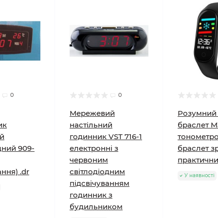
0
0
Мережевий
Розумний 
ик
настільний
браслет M
ий
годинник VST 716-1
тонометр
дний 909-
електронні з
браслет з
червоним
практичн
ння) .dr
світлодіодним
У наявності
підсвічуванням
годинник з
будильником