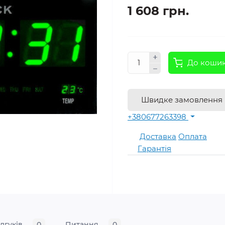
1 608 грн.
До коши
Швидке замовлення
+380677263398
Доставка
Оплата
Гарантія
ідгуків
0
Питання
0