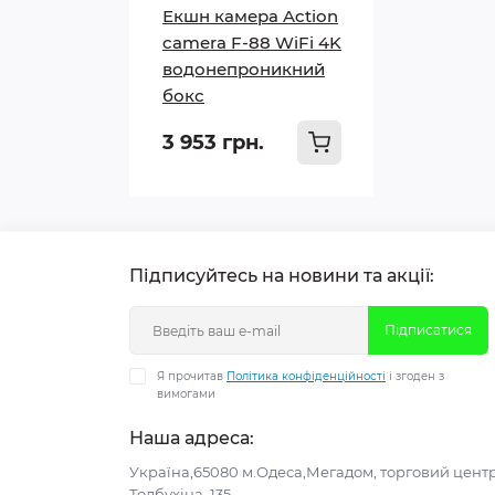
Екшн камера Action
camera F-88 WiFi 4K
водонепроникний
бокс
3 953 грн.
Підписуйтесь на новини та акції:
Підписатися
Я прочитав
Політика конфіденційності
і згоден з
вимогами
Наша адреса:
Україна,65080 м.Одеса,Мегадом, торговий центр
Толбухіна, 135