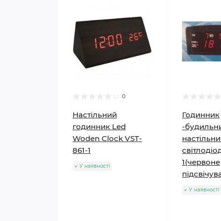
0
Настільний
Годинник
годинник Led
-будильн
Woden Clock VST-
настільн
861-1
світлодіо
1(червоне
У наявності
підсвічува
У наявності