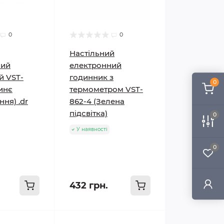
0
0
Настільний
ний
електронний
й VST-
годинник з
0
инє
термометром VST-
ння) .dr
862-4 (Зелена
підсвітка)
0
У наявності
0
432 грн.