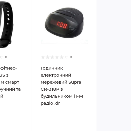
0
0
фітнес-
Годинник
3S з
електронний
ом смарт
мережевий Supra
ручний та
CR-318P з
ий
будильником і FM
радіо .dr