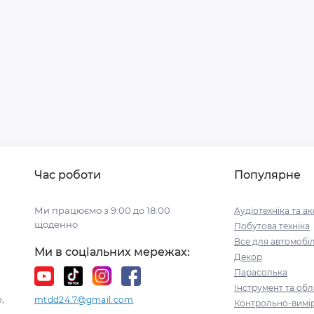
Час роботи
Популярне
Ми працюємо з 9:00 до 18:00
Аудіотехніка та а
щоденно
Побутова техніка
Все для автомобі
Ми в соціальних мережах:
Декор
Парасолька
Інструмент та об
,
mtdd24.7@gmail.com
Контрольно-вимі