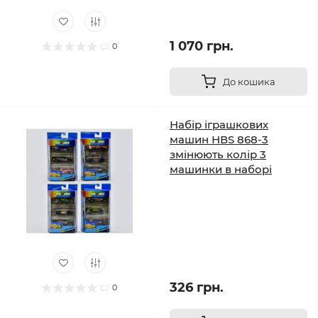
1 070 грн.
0
До кошика
Набір іграшкових
машин НВS 868-3
змінюють колір 3
машинки в наборі
326 грн.
0