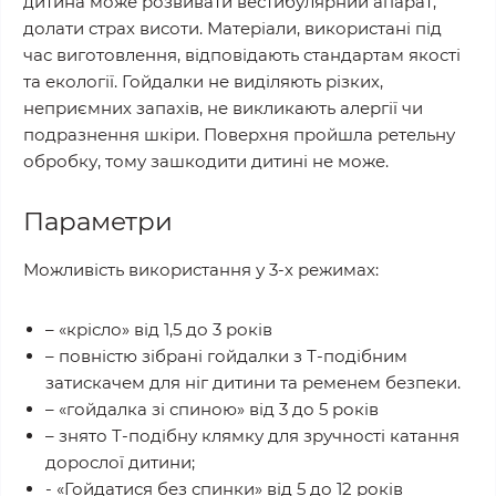
дитина може розвивати вестибулярний апарат,
долати страх висоти. Матеріали, використані під
час виготовлення, відповідають стандартам якості
та екології. Гойдалки не виділяють різких,
неприємних запахів, не викликають алергії чи
подразнення шкіри. Поверхня пройшла ретельну
обробку, тому зашкодити дитині не може.
Параметри
Можливість використання у 3-х режимах:
– «крісло» від 1,5 до 3 років
– повністю зібрані гойдалки з Т-подібним
затискачем для ніг дитини та ременем безпеки.
– «гойдалка зі спиною» від 3 до 5 років
– знято Т-подібну клямку для зручності катання
дорослої дитини;
- «Гойдатися без спинки» від 5 до 12 років