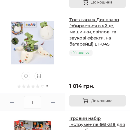
До кошика
Трек гараж Динозавр
(збирається в яйце,
машинки, світлові та
звукові ефекти, на
батарейці) LT-045
У наявності
1 014 грн.
0
До кошика
Ігровий набір
інструментів 661-318 для