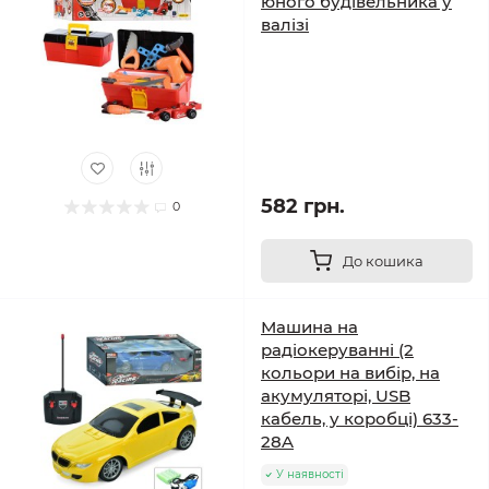
юного будівельника у
валізі
582 грн.
0
До кошика
Машина на
радіокеруванні (2
кольори на вибір, на
акумуляторі, USB
кабель, у коробці) 633-
28A
У наявності