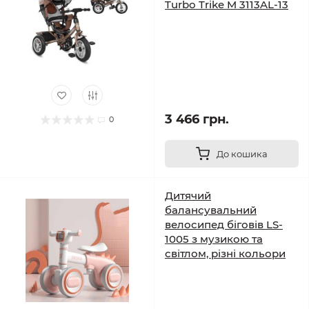
Turbo Trike M 3113AL-13
3 466 грн.
0
До кошика
Дитячий
балансувальний
велосипед біговів LS-
1005 з музикою та
світлом, різні кольори