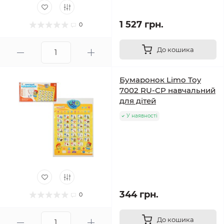
1 527 грн.
0
До кошика
Бумаронок Limo Toy
7002 RU-CP навчальний
для дітей
У наявності
344 грн.
0
До кошика