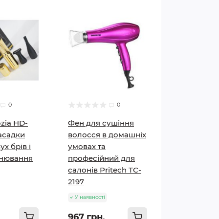
0
0
zia HD-
Фен для сушіння
насадки
волосся в домашніх
ух брів і
умовах та
внювання
професійний для
салонів Pritech TC-
2197
У наявності
967 грн.