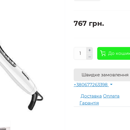
767 грн.
До коши
Швидке замовлення
+380677263398
Доставка
Оплата
Гарантія