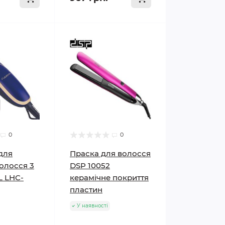
0
0
для
Праска для волосся
олосся 3
DSP 10052
L LHC-
керамічне покриття
пластин
У наявності