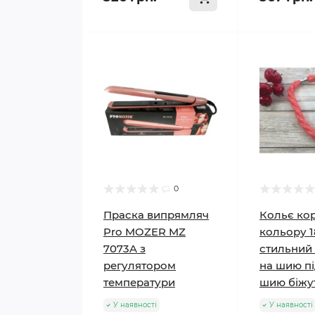
0
Праска випрямляч
Кольє ко
Pro MOZER MZ
кольору 
7073A з
стильний
регулятором
на шию пі
температури
шию біжу
У наявності
У наявності