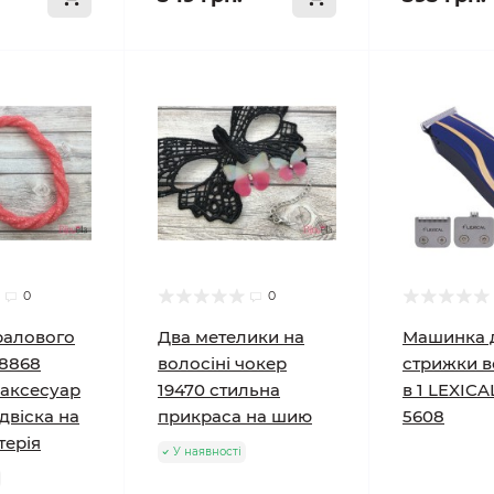
0
0
ралового
Два метелики на
Машинка 
18868
волосіні чокер
стрижки в
 аксесуар
19470 стильна
в 1 LEXICA
двіска на
прикраса на шию
5608
терія
У наявності