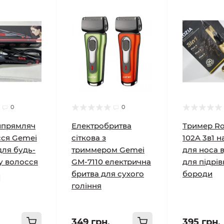
0
0
ипрямляч
Електробритва
Тример Ro
сся Gemei
сіткова з
102A 3в1 
для будь-
триммером Gemei
для носа в
у волосся
GM-7110 електрична
для підрі
бритва для сухого
бороди
гоління
349 грн.
395 грн.