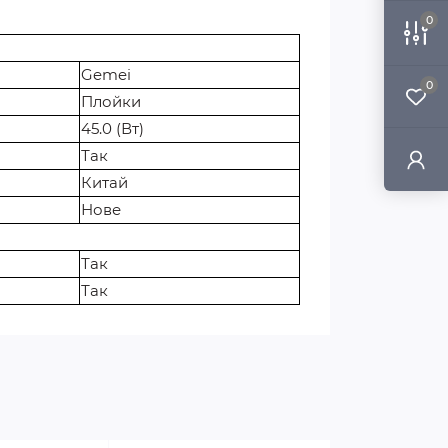
0
Gemei
0
Плойки
45.0 (Вт)
Так
Китай
Нове
Так
Так