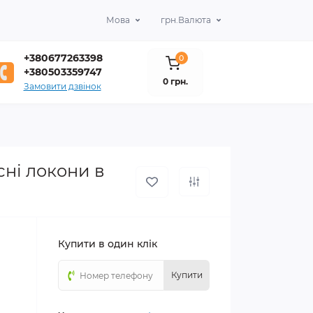
Мова
грн.
Валюта
+380677263398
0
+380503359747
0 грн.
Замовити дзвінок
ні локони в
Купити в один клік
Купити