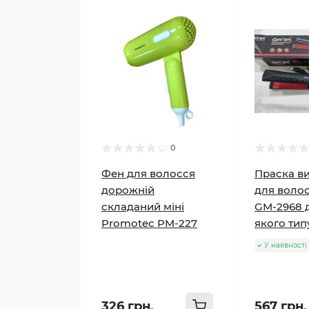
0
Фен для волосся
Праска в
дорожній
для воло
складаний міні
GM-2968 
Promotec PM-227
якого тип
У наявності
326 грн.
567 грн.