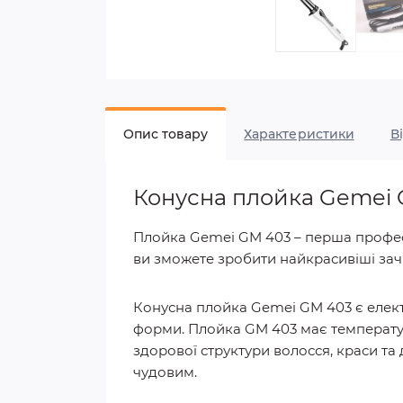
Опис товару
Характеристики
В
Конусна плойка Gemei
Плойка Gemei GM 403 – перша професі
ви зможете зробити найкрасивіші зачі
Конусна плойка Gemei GM 403 є елект
форми. Плойка GM 403 має температу
здорової структури волосся, краси та
чудовим.