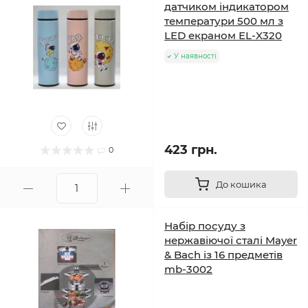
датчиком індикатором
температури 500 мл з
LED екраном EL-X320
У наявності
423 грн.
0
До кошика
Набір посуду з
нержавіючої сталі Mayer
& Bach із 16 предметів
mb-3002