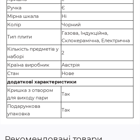
Ручка
Є
Мірна шкала
Ні
Колір
Чорний
Газова, Індукційна,
Тип плити
Склокерамічна, Електрична
Кількість предметів у
2
наборі
Країна виробник
Австрія
Стан
Нове
додаткові характеристики
Кришка з отвором
Так
для виходу пари
Подарункова
Так
упаковка
Рекомендовані товари