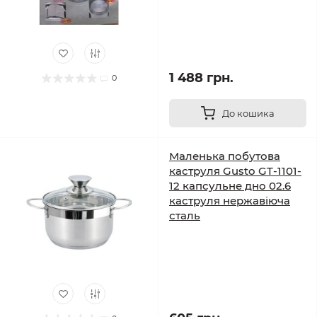
1 488 грн.
0
До кошика
Маленька побутова
каструля Gusto GT-1101-
12 капсульне дно 02.6
каструля нержавіюча
сталь