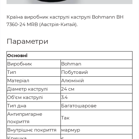
Країна виробник каструлі каструлі Bohmann BH
7360-24 MRB (Австрія-Китай).
Параметри
Основні
Виробник
Bohman
Тип
Побутовий
Матеріал
Алюміній
Діаметр каструлі
24 см
Об'єм каструлі
3.4
Тип дна
Багатошарове
Антипригарне
Так
покриття
Внутрішнє покриття
мармур
Кришка
є