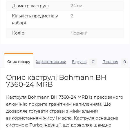
Діаметр каструлі
24 см
Кількість предметів у
2
наборі
Колір
Чорний
0
0
Опис товару
Характеристики
Відгуків
Питання
Опис каструлі Bohmann BH
7360-24 MRB
Каструля Bohmann BH 7360-24 MRB із пресованого
алюмінію покрита гранітним напиленням. Що
дозволяє готувати страви з мінімальним
використанням жиру і масла. Каструля оснащена
системою Turbo індукції, що дозволяє швидко