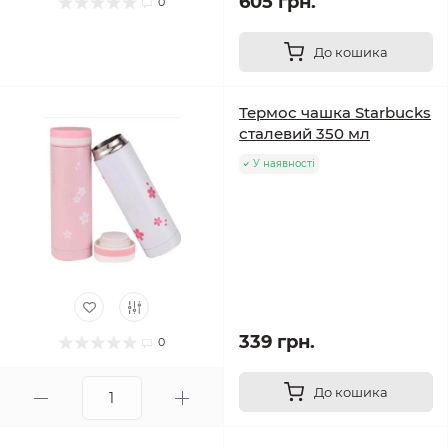
605 грн.
0
До кошика
Термос чашка Starbucks
сталевий 350 мл
У наявності
339 грн.
0
До кошика