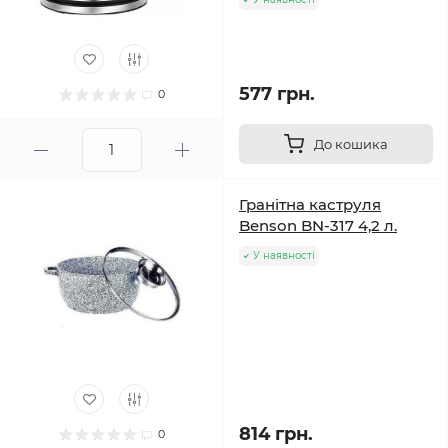
577 грн.
0
До кошика
Гранітна каструля
Benson BN-317 4,2 л.
У наявності
814 грн.
0