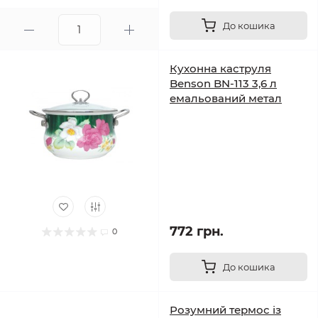
До кошика
Кухонна каструля
Benson BN-113 3,6 л
емальований метал
772 грн.
0
До кошика
Розумний термос із