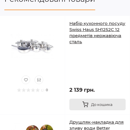
Набір кухонного посуду
Swiss Haus SH1252C 12
предметів нержавіюча
сталь
2 139 грн.
0
До кошика
Друшляк-накладка для
зливу води Better