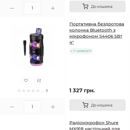
До кошика
Портативна бездротова
колонка Bluetooth з
мікрофоном S4406 5Вт
4"
У наявності
1 327 грн.
0
До кошика
Радіомікрофон Shure
MX918 настільний для