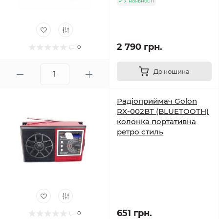
У наявності
2 790 грн.
0
До кошика
Радіоприймач Golon
RX-002BT (BLUETOOTH)
колонка портативна
ретро стиль
651 грн.
0