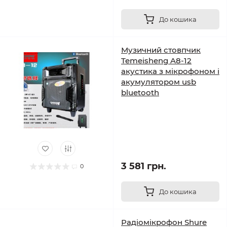
До кошика
Музичний стовпчик
Temeisheng A8-12
акустика з мікрофоном і
акумулятором usb
bluetooth
3 581 грн.
0
До кошика
Радіомікрофон Shure