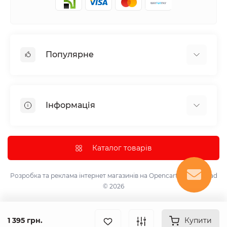
Популярне
Аудіотехніка та аксесуари
Побутова техніка
Інформація
Все для автомобіля
Декор
Про нас
Парасолька
Доставка та оплата
Каталог товарів
Інструмент та обладнання
Політика конфіденційності
Контрольно-вимірювальні прилади
Умови використання
Розробка та реклама інтернет магазинів на Opencart
marketsklad
Лазерні проектори, світломузичні лампи та кулі.
© 2026
Контакти
Надувні меблі
Повернення товару
Маскарадні костюми
Карта сайту
1 395 грн.
Купити
Устаткування для електропостачання