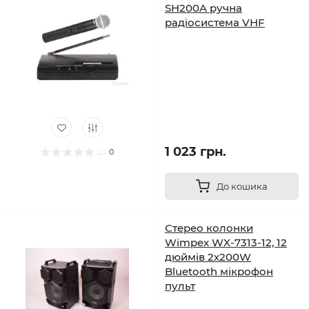
SH200A ручна
радіосистема VHF
1 023 грн.
0
До кошика
Стерео колонки
Wimpex WX-7313-12, 12
дюймів 2х200W
Bluetooth мікрофон
пульт