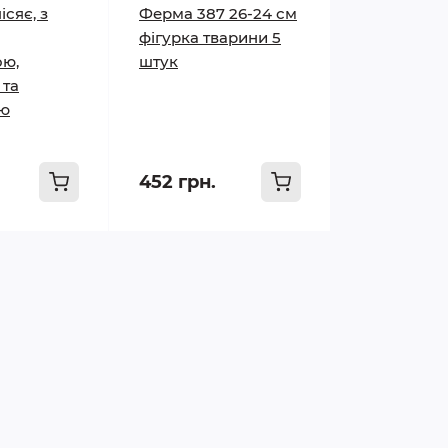
ісяє, з
Ферма 387 26-24 см
фігурка тварини 5
ою,
штук
 та
ю
452 грн.