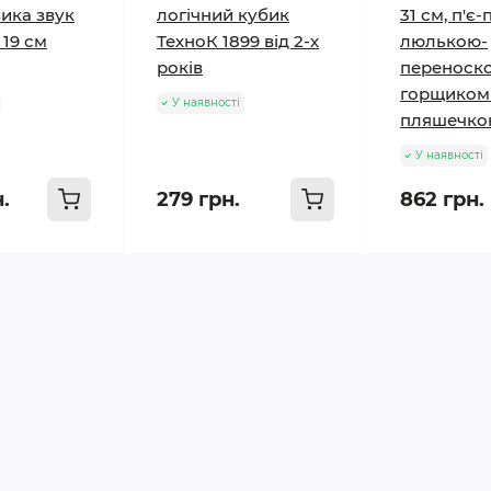
ика звук
логічний кубик
31 см, п'є-п
19 см
ТехноК 1899 від 2-х
люлькою-
років
переноск
горщиком
У наявності
пляшечко
У наявності
н.
279 грн.
862 грн.