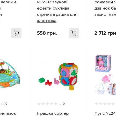
люшевими
М 5502 звукові
рожевий S
и
ефекти рухлива
дзвінок б
и
стрічка іграшка для
захист ла
хлопчика
558 грн.
2 712 грн
0
0
килимок
Іграшка сортер
Пупс YL24