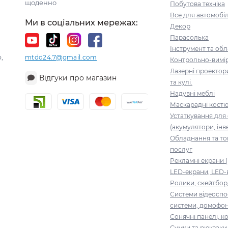
щоденно
Побутова техніка
Все для автомобі
Ми в соціальних мережах:
Декор
Парасолька
Інструмент та об
,
mtdd24.7@gmail.com
Контрольно-вимі
Лазерні проектор
Відгуки про магазин
та кулі.
Надувні меблі
Маскарадні кост
Устаткування для
(акумулятори, інв
Обладнання та то
послуг
Рекламні екрани (
LED-екрани, LED-
Ролики, скейтбор
Системи відеоспо
системи, домофо
Сонячні панелі, 
Сумки та рюкзаки