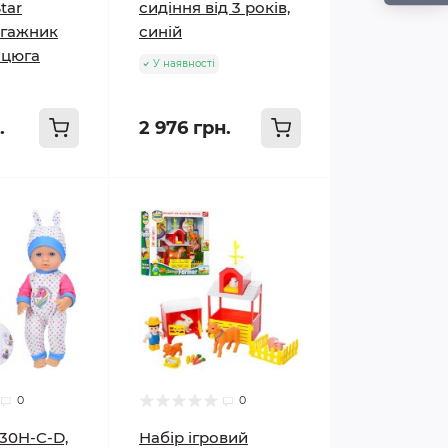
tar
сидіння від 3 років,
агажник
синій
нцюга
У наявності
.
2 976 грн.
0
0
30H-C-D,
Набір ігровий