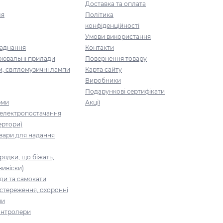
Доставка та оплата
ля
Політика
конфіденційності
Умови використання
ладнання
Контакти
рювальні прилади
Повернення товару
и, світломузичні лампи
Карта сайту
Виробники
Подарункові сертифікати
юми
Акції
 електропостачання
ертори)
вари для надання
рядки, що біжать,
вивіски)
ди та самокати
стереження, охоронні
ни
контролери