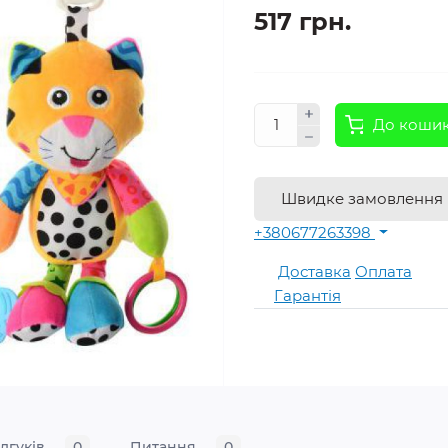
517 грн.
До коши
Швидке замовлення
+380677263398
Доставка
Оплата
Гарантія
ідгуків
0
Питання
0