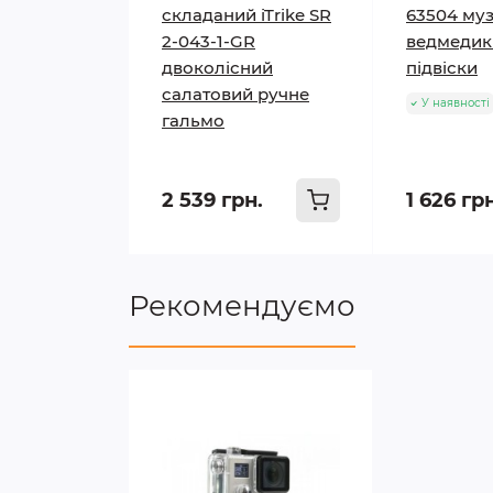
складаний iTrike SR
63504 муз
2-043-1-GR
ведмедик 
двоколісний
підвіски
салатовий ручне
У наявності
гальмо
2 539 грн.
1 626 гр
Рекомендуємо