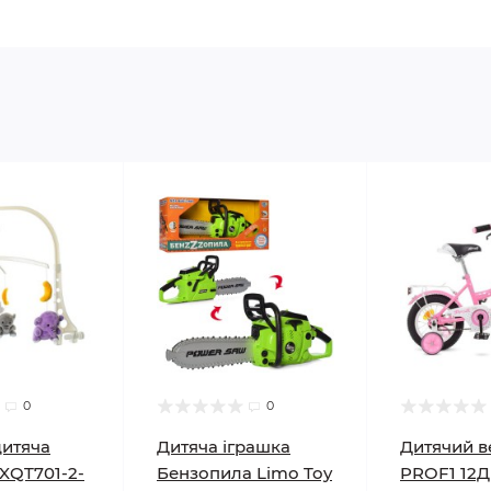
0
0
дитяча
Дитяча іграшка
Дитячий 
XQT701-2-
Бензопила Limo Toy
PROF1 12Д