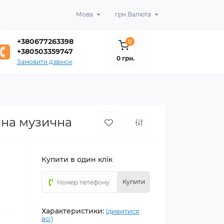
Мова
грн.
Валюта
+380677263398
0
+380503359747
0 грн.
Замовити дзвінок
ина музична
Купити в один клік
Купити
Характеристики:
(дивитися
всі)