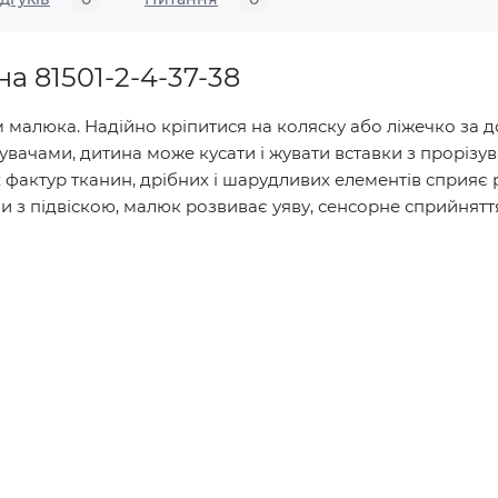
на 81501-2-4-37-38
 малюка. Надійно кріпитися на коляску або ліжечко за 
ізувачами, дитина може кусати і жувати вставки з проріз
 фактур тканин, дрібних і шарудливих елементів сприяє 
и з підвіскою, малюк розвиває уяву, сенсорне сприйняття