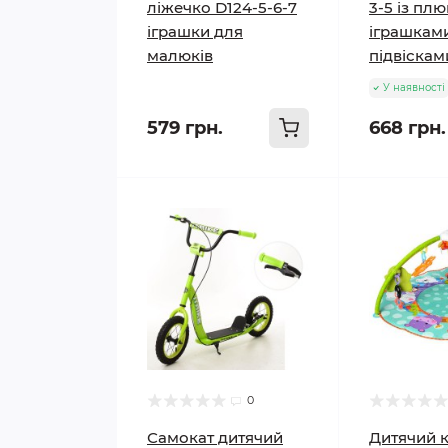
ліжечко D124-5-6-7
3-5 із п
іграшки для
іграшкам
малюків
підвіскам
У наявності
579 грн.
668 грн.
0
Самокат дитячий
Дитячий 