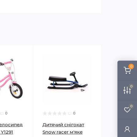
0
0
0
0
0
велосипед
Дитячий снігокат
 Y1291
Snow racer м'яке