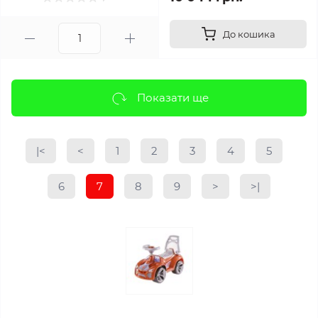
До кошика
Показати ще
|<
<
1
2
3
4
5
6
7
8
9
>
>|