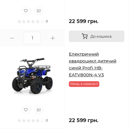
22 599 грн.
0
До кошика
Електричний
квадроцикл дитячий
синій Profi HB-
EATV800N-4 V3
Немає в наявності
22 599 грн.
0