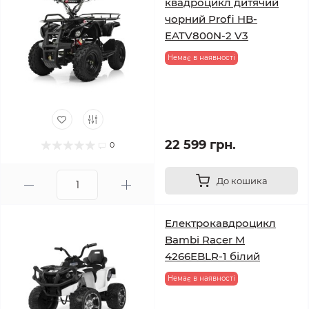
квадроцикл дитячий
чорний Profi HB-
EATV800N-2 V3
Немає в наявності
22 599 грн.
0
До кошика
Електрокавдроцикл
Bambi Racer M
4266EBLR-1 білий
Немає в наявності