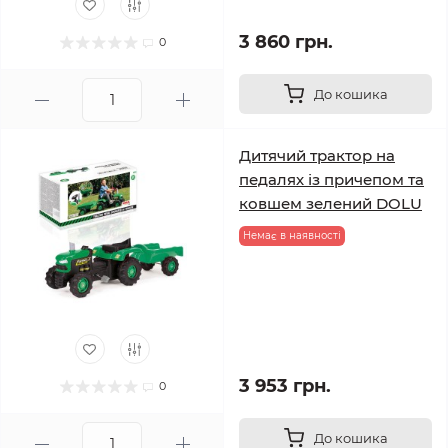
3 860 грн.
0
До кошика
Дитячий трактор на
педалях із причепом та
ковшем зелений DOLU
Немає в наявності
3 953 грн.
0
До кошика