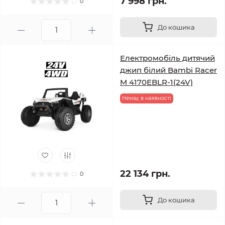
7 998 грн.
0
До кошика
Електромобіль дитячий
джип білий Bambi Racer
M 4170EBLR-1(24V)
Немає в наявності
22 134 грн.
0
До кошика