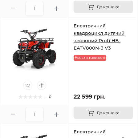
До кошика
Електричний
квадроцикл дитячий
червоний Profi HB-
EATV800N-3 V3
Немає в наявності
22 599 грн.
0
До кошика
Електричний