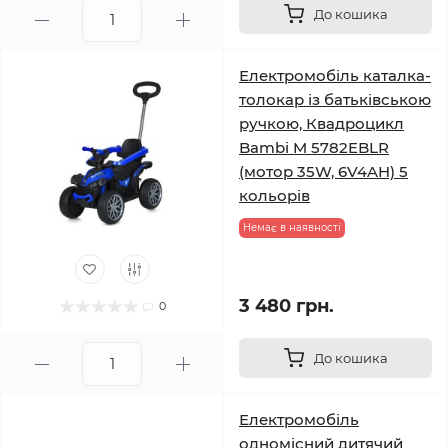
До кошика
Електромобіль каталка-
толокар із батьківською
ручкою, Квадроцикл
Bambi M 5782EBLR
(мотор 35W, 6V4AH) 5
кольорів
Немає в наявності
3 480 грн.
0
До кошика
Електромобіль
одномісний дитячий