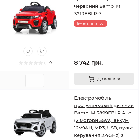
червоний Bambi M
3213EBLR-3
Немає в наявності
8 742 грн.
0
До кошика
Електромобіль
прогулянковий дитячий
Bambi M 5899EBLR Audi
(2 мотори 35W, 1аккум
12V9AH, MP3, USB, пульт
керування 2.4GHz) з