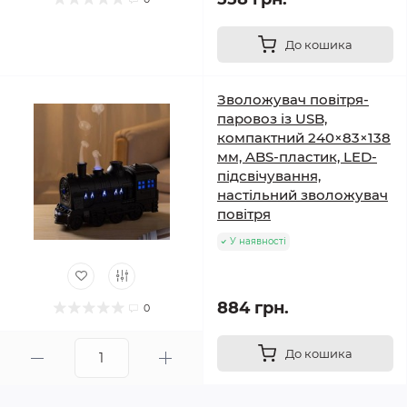
До кошика
Зволожувач повітря-
паровоз із USB,
компактний 240×83×138
мм, ABS-пластик, LED-
підсвічування,
настільний зволожувач
повітря
У наявності
884 грн.
0
До кошика