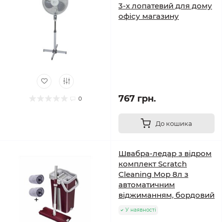
3-х лопатевий для дому
офісу магазину
767 грн.
0
До кошика
Швабра-ледар з відром
комплект Scratch
Cleaning Mop 8л з
автоматичним
віджиманням, бордовий
У наявності