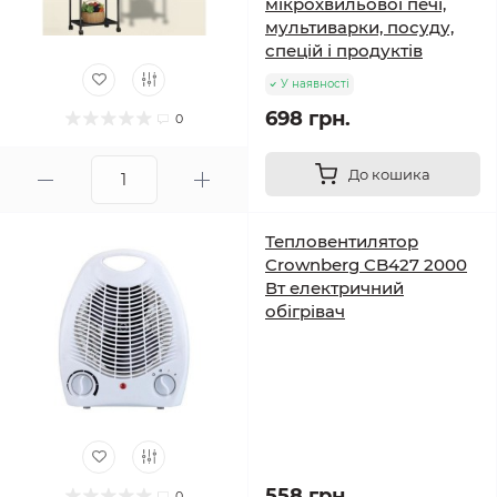
мікрохвильової печі,
мультиварки, посуду,
спецій і продуктів
У наявності
698 грн.
0
До кошика
Тепловентилятор
Crownberg CB427 2000
Вт електричний
обігрівач
558 грн.
0