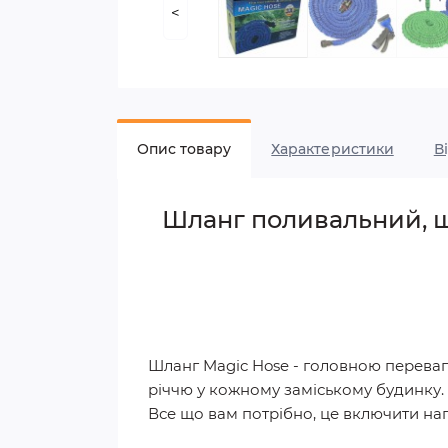
<
Опис товару
Характеристики
В
Шланг поливальний, щ
Шланг Magic Hose - головною переваго
річчю у кожному заміському будинку. 
Все що вам потрібно, це включити нап