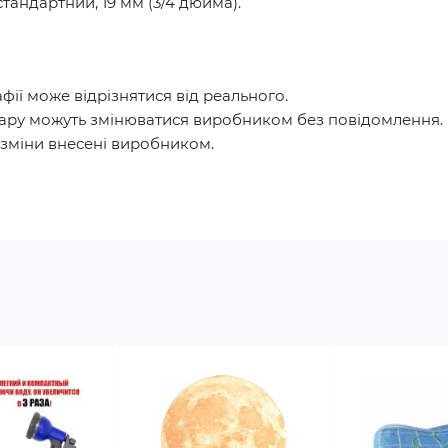
стандартний, 19 мм (3/4 дюйма).
афії може відрізнятися від реального.
вару можуть змінюватися виробником без повідомлення.
а зміни внесені виробником.