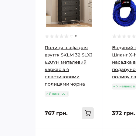
0
Полиця шафа для
Водяний 
взуття SKLM 32 SLXJ
Шланг X-h
6207H металевий
насадка в
каркас з 4
подаруно
пластиковими
поливу с
полицями чорна
У наявності
У наявності
767 грн.
372 грн.