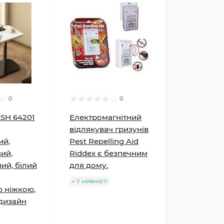
0
0
SH 64201
Електромагнітний
відлякувач гризунів
ий,
Pest Repelling Aid
ий,
Riddex є безпечним
ий, білий
для дому.
У наявності
 ніжкою,
дизайн