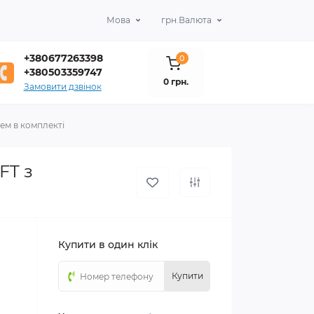
Мова
грн.
Валюта
+380677263398
0
+380503359747
0 грн.
Замовити дзвінок
ем в комплекті
FT з
Купити в один клік
Купити