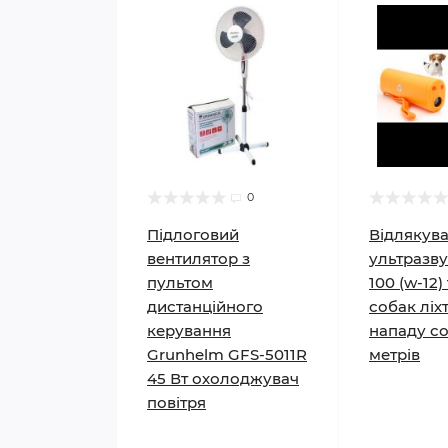
0
Підлоговий
Відлякува
вентилятор з
ультразв
пультом
100 (w-12)
дистанційного
собак ліх
керування
нападу со
Grunhelm GFS-5011R
метрів
45 Вт охолоджувач
повітря