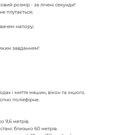
вий розмір - за лічені секунди!
не плутається;
ювачем напору;
-яким завданням!
одах і миття машин, вікон та іншого.
лотно поліефірне.
о 9,6 метрів.
ані: близько 60 метрів.