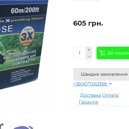
605 грн.
До коши
Швидке замовлення
+380677263398
Доставка
Оплата
Гарантія