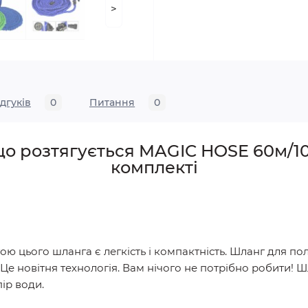
>
ідгуків
0
Питання
0
о розтягується MAGIC HOSE 60м/1
комплекті
ю цього шланга є легкість і компактність. Шланг для по
Це новітня технологія. Вам нічого не потрібно робити! 
ір води.