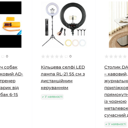
0
0
ч собак
Кільцева селфі LED
Столик DA
уковий AD-
лампа RL-21 55 см з
– кавовий,
 тренер
дистанційним
журнальн
тарик від
керуванням
приліжков
бак 6-15
прямокутн
У наявності
із чорною
металевою
сучасний 
У наявності