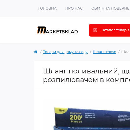
ГОЛОВНА
ПРО НАС
ОБМІН ТА ПОВЕРН
Каталог товарів
Товари для дому та саду
Шланг xhose
Шлан
Шланг поливальний, що
розпилювачем в компл