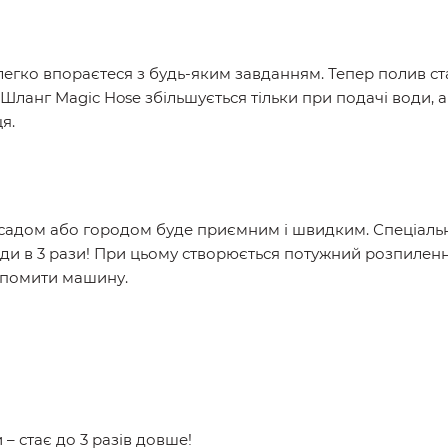
легко впораєтеся з будь-яким завданням. Тепер полив ст
 Шланг Magic Hose збільшується тільки при подачі води, а
я.
 садом або городом буде приємним і швидким. Спеціальн
оди в 3 рази! При цьому створюється потужний розпиле
 помити машину.
– стає до 3 разів довше!