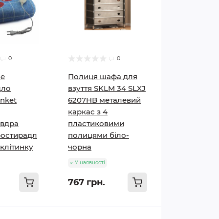
0
0
не
Полиця шафа для
дло
взуття SKLM 34 SLXJ
anket
6207HB металевий
каркас з 4
овдра
пластиковими
ростирадл
полицями біло-
 клітинку
чорна
У наявності
767 грн.