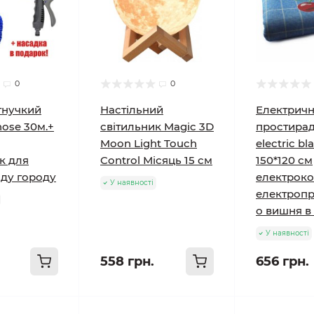
0
0
гнучкий
Настільний
Електрич
ose 30м.+
світильник Magic 3D
простира
Moon Light Touch
electric bl
к для
Control Місяць 15 см
150*120 см
аду городу
електрок
У наявності
електроп
о вишня в
У наявності
558 грн.
656 грн.