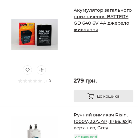
Акумулятор загального
призначення BATTERY
GD 640 6V 4A джерело
живлення
279 грн.
0
До кошика
Ручний вимикач Risin,
1000V, 32A, 4P, IP66, вхід
верх-низ, Grey
У наявності