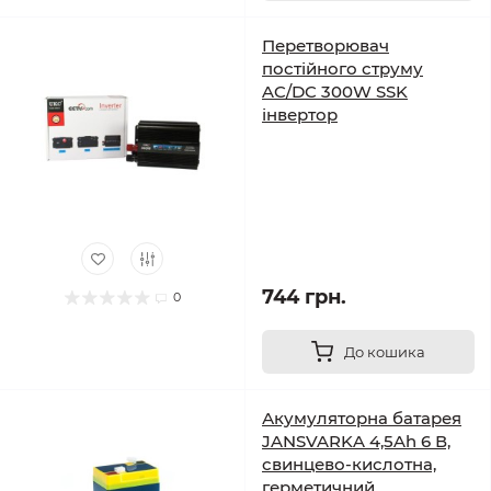
Перетворювач
постійного струму
AC/DC 300W SSK
інвертор
744 грн.
0
До кошика
Акумуляторна батарея
JANSVARKA 4,5Ah 6 В,
свинцево-кислотна,
герметичний