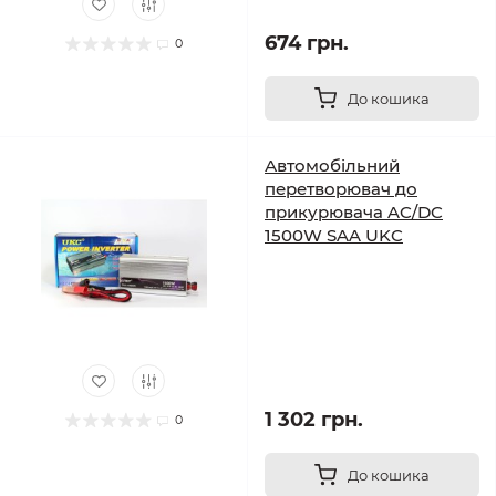
674 грн.
0
До кошика
Автомобільний
перетворювач до
прикурювача AC/DC
1500W SAA UKC
1 302 грн.
0
До кошика