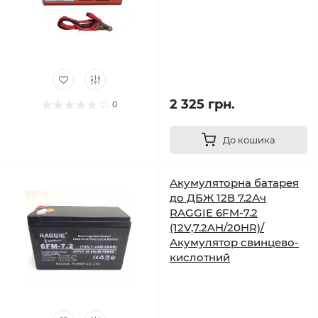
2 325 грн.
0
До кошика
Акумуляторна батарея
до ДБЖ 12В 7.2Ач
RAGGIE 6FM-7.2
(12V,7.2AH/20HR)/
Акумулятор свинцево-
кислотний