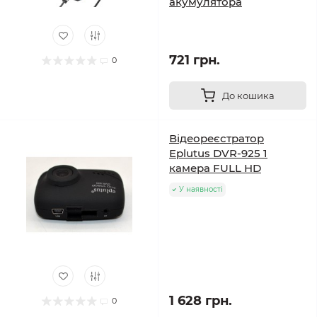
акумулятора
721 грн.
0
До кошика
Відеореєстратор
Eplutus DVR-925 1
камера FULL HD
У наявності
1 628 грн.
0