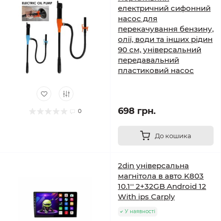
електричний сифонний
насос для
перекачування бензину,
олії, води та інших рідин
90 см, універсальний
передавальний
пластиковий насос
698 грн.
0
До кошика
2din універсальна
магнітола в авто K803
10.1'' 2+32GB Android 12
With ips Carply
У наявності