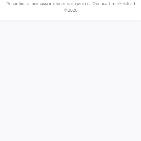
Умови використання
Розробка та реклама інтернет магазинів на Opencart
marketsklad
Лазерні проектори, світломузичні лампи та кулі.
© 2026
Контакти
Надувні меблі
Повернення товару
Маскарадні костюми
Карта сайту
Устаткування для електропостачання
Виробники
(акумулятори, інвертори)
Подарункові сертифікати
Обладнання та товари для надання послуг
Акції
Рекламні екрани (рядки, що біжать, LED-екрани,
LED-вивіски)
Ролики, скейтборди та самокати
Системи відеоспостереження, охоронні системи,
домофони
Сонячні панелі, контролери
Сумки та рюкзаки
Техніка та електроніка
Товари для дітей
Товари для дому та саду