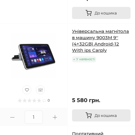
До кошика
Універсальна магнітола
в машину 9003M 9''
(4+32GB) Android-12
With ips Carply
У наявності
5 580 грн.
0
До кошика
Портативний