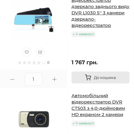
відеореєстратор
дзеркало заднього виду
DVR L1030 5'' 3 камери
дзеркало-
відеореєстратор
У наявності
1 767 грн.
0
До кошика
Автомобільний
відеореєстратор DVR
CT503 з 4,0-дюймовим
HD екраном 2 камери
У наявності