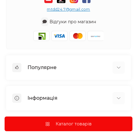
mtdd24.7@gmail.com
Відгуки про магазин
Популярне
Аудіотехніка та аксесуари
Побутова техніка
Інформація
Все для автомобіля
Декор
Про нас
Парасолька
Доставка та оплата
Каталог товарів
Інструмент та обладнання
Політика конфіденційності
Контрольно-вимірювальні прилади