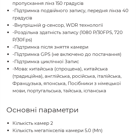
пропускання лінз 150 градусів
-Підтримка подвійного запису, передня лінза 40
градусів
-Внутрішній g-сенсор, WDR технології
-Роздільна здатність запису (1080 P/30FPS, 720
P/30Fps)
-Підтримка після зняття камери
-Підтримка GPS (не включено до постачання)
-Підтримка циклічної Запис
-Мова: китайська (спрощена), китайська
(традиційна), англійська, російська, італійська,
Французька, японська, Посібники з німецької
мови, португальська, тайська, іспанська
Основні параметри
Кількість камер 2
Кількість мегапікселів камери 5.0 (Мп)