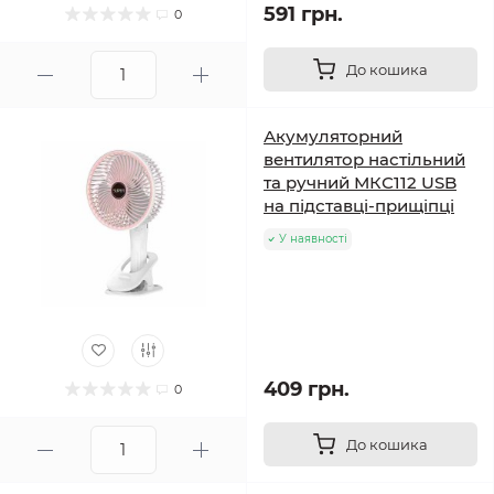
591 грн.
0
До кошика
Акумуляторний
вентилятор настільний
та ручний МКС112 USB
на підставці-прищіпці
У наявності
409 грн.
0
До кошика