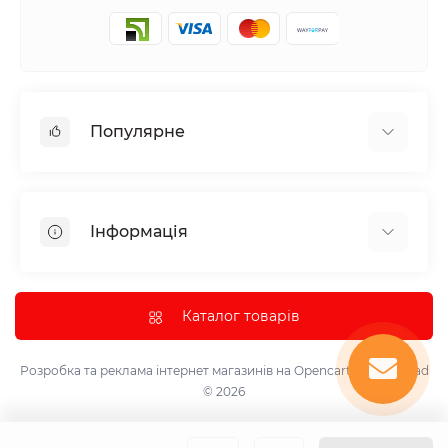
Популярне
Аудіотехніка та аксесуари
Побутова техніка
Інформація
Все для автомобіля
Декор
Про нас
Парасолька
Доставка та оплата
Каталог товарів
Інструмент та обладнання
Політика конфіденційності
Контрольно-вимірювальні прилади
Умови використання
Розробка та реклама інтернет магазинів на Opencart
marketsklad
Лазерні проектори, світломузичні лампи та кулі.
© 2026
Контакти
Надувні меблі
Повернення товару
Маскарадні костюми