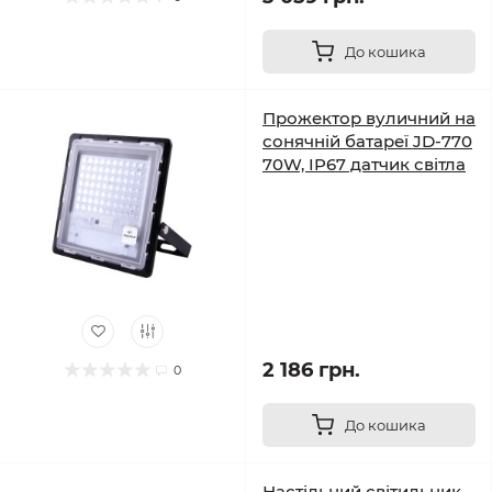
До кошика
Прожектор вуличний на
сонячній батареї JD-770
70W, IP67 датчик світла
2 186 грн.
0
До кошика
Настільний світильник