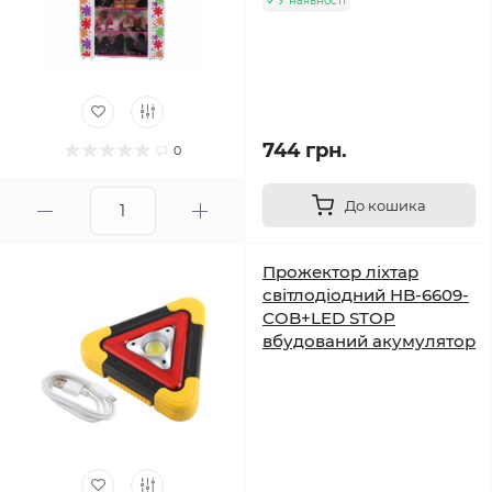
У наявності
744 грн.
0
До кошика
Прожектор ліхтар
світлодіодний HB-6609-
COB+LED STOP
вбудований акумулятор