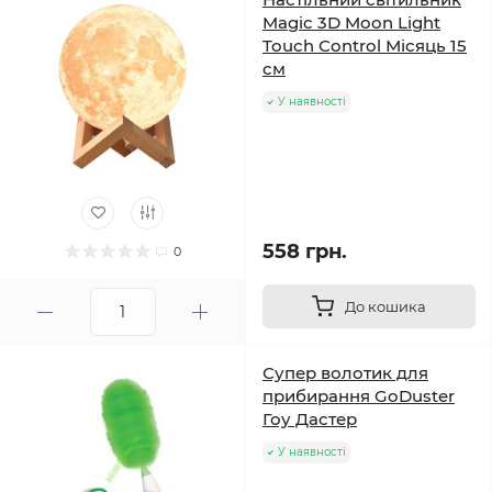
Magic 3D Moon Light
Touch Control Місяць 15
см
У наявності
558 грн.
0
До кошика
Супер волотик для
прибирання GoDuster
Гоу Дастер
У наявності