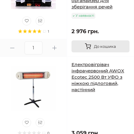
органайзер для
зберігання речей
У наявності
2 976 грн.
1
До кошика
Електровігрівач
інфрачервоний AWOX
Ecotec 2500 Вт УФО з
ніжкою підлоговий,
настінний
3 059 грн.
0