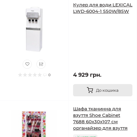
Кулер для води LEXICAL
LWD-6004-1 550W/85W
4 929 грн.
0
До кошика
Шафа тканинна для
взуття Shoe Cabinet
7688 60х30х107 см
органайзер для взуття