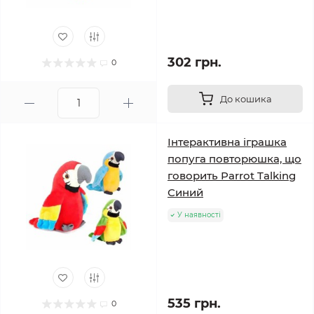
302 грн.
0
До кошика
Інтерактивна іграшка
попуга повторюшка, що
говорить Parrot Talking
Синий
У наявності
535 грн.
0