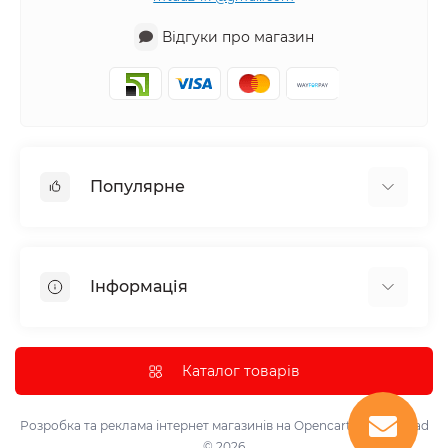
Відгуки про магазин
Популярне
Аудіотехніка та аксесуари
Побутова техніка
Інформація
Все для автомобіля
Декор
Про нас
Парасолька
Доставка та оплата
Каталог товарів
Інструмент та обладнання
Політика конфіденційності
Контрольно-вимірювальні прилади
Умови використання
Розробка та реклама інтернет магазинів на Opencart
marketsklad
Лазерні проектори, світломузичні лампи та кулі.
© 2026