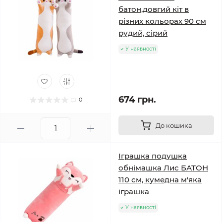
батон,довгий кіт в
різних кольорах 90 см
рудий, сірий
У наявності
674 грн.
0
До кошика
Іграшка подушка
обнімашка Лис БАТОН
110 см, кумедна м'яка
іграшка
У наявності