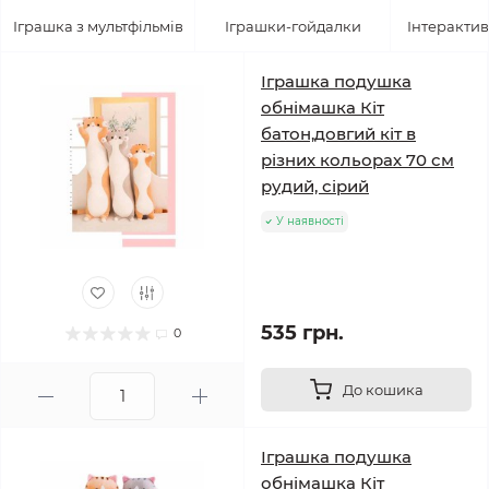
Іграшка з мультфільмів
Іграшки-гойдалки
Інтерактив
Іграшка подушка
обнімашка Кіт
батон,довгий кіт в
різних кольорах 70 см
рудий, сірий
У наявності
535 грн.
0
До кошика
Іграшка подушка
обнімашка Кіт