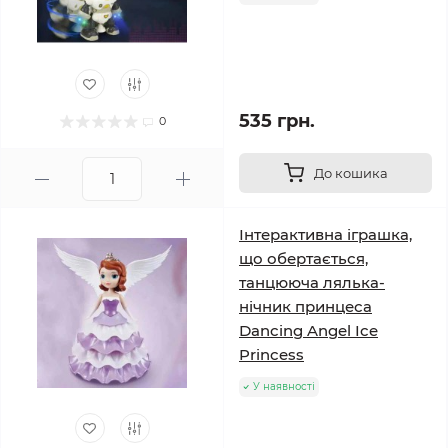
535 грн.
0
До кошика
Інтерактивна іграшка,
що обертається,
танцююча лялька-
нічник принцеса
Dancing Angel Ice
Princess
У наявності