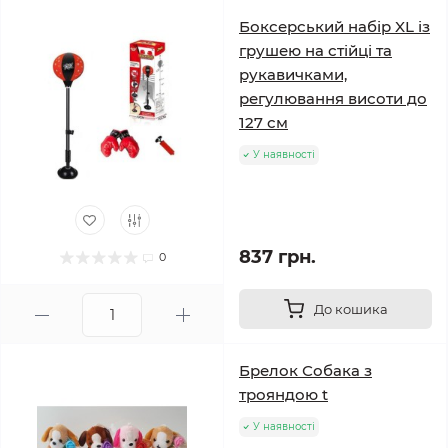
Боксерський набір XL із
грушею на стійці та
рукавичками,
регулювання висоти до
127 см
У наявності
837 грн.
0
До кошика
Брелок Собака з
трояндою t
У наявності