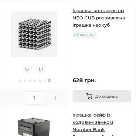
Іграшка-конструктор
NEO CUB розвиваюча
іграшка неокуб
У наявності
628 грн.
0
До кошика
Іграшка-сейф із
кодовим замком
Number Bank