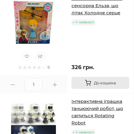
сенсорна Ельза, що
літає Холодне серце
У наявності
326 грн.
0
До кошика
Інтерактивна іграшка
танцюючий робот, що
світиться Rotating
Robot
У наявності