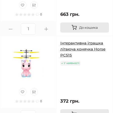
663 грн.
0
До кошика
Інтерактивна іграшка
літаюча конячка Horse
PC515
У наявності
372 грн.
0