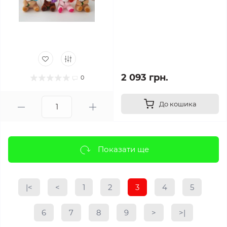
2 093 грн.
0
До кошика
Показати ще
|<
<
1
2
3
4
5
6
7
8
9
>
>|