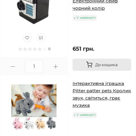
Електронний сейф
чорний колір
У наявності
651 грн.
0
До кошика
Інтерактивна іграшка
Pitter patter pets Кролик
звук, світиться, грає
музика
У наявності