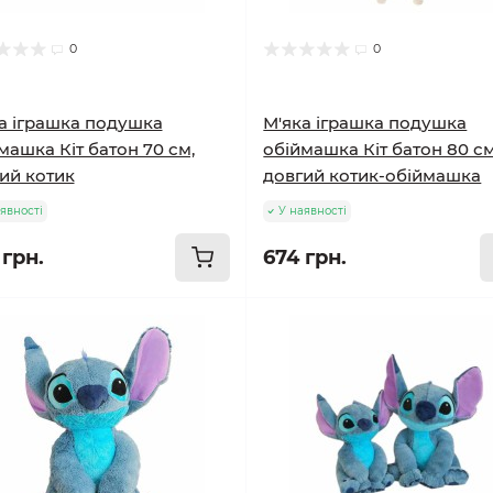
0
0
а іграшка подушка
М'яка іграшка подушка
машка Кіт батон 70 см,
обіймашка Кіт батон 80 см
ий котик
довгий котик-обіймашка
явності
У наявності
 грн.
674 грн.