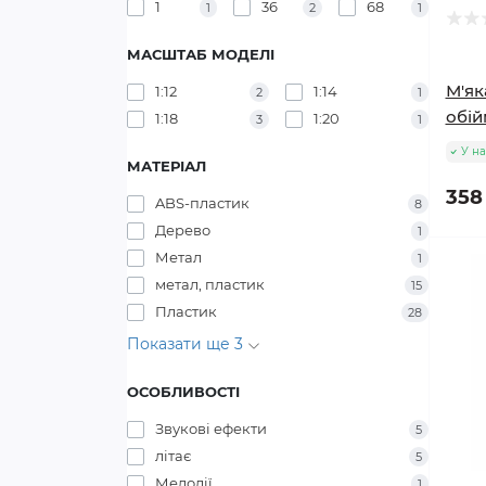
1
36
68
1
2
1
МАСШТАБ МОДЕЛІ
М'як
1:12
1:14
2
1
обій
1:18
1:20
3
1
У на
МАТЕРІАЛ
358
ABS-пластик
8
Дерево
1
Метал
1
метал, пластик
15
Пластик
28
Показати ще 3
ОСОБЛИВОСТІ
Звукові ефекти
5
літає
5
Мелодії
1