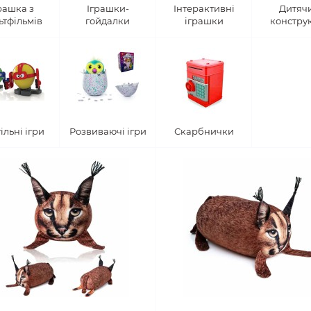
рашка з
Іграшки-
Інтерактивні
Дитяч
ьтфільмів
гойдалки
іграшки
констру
ільні ігри
Розвиваючі ігри
Скарбнички