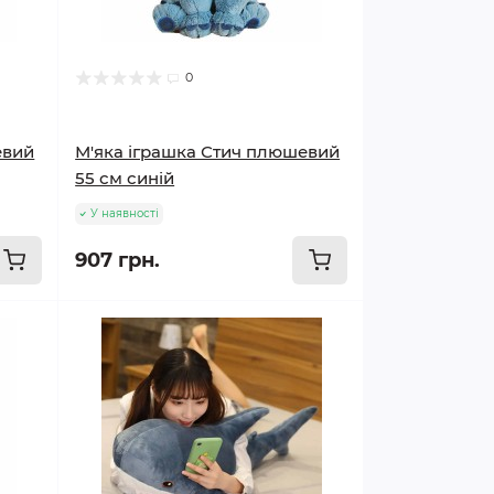
0
евий
М'яка іграшка Стич плюшевий
55 см синій
У наявності
907 грн.