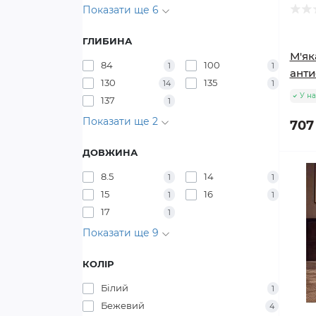
Показати ще 6
ГЛИБИНА
М'як
84
100
1
1
анти
130
135
14
1
У на
137
1
Показати ще 2
707
ДОВЖИНА
8.5
14
1
1
15
16
1
1
17
1
Показати ще 9
КОЛІР
Білий
1
Бежевий
4