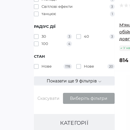
Світлові ефекти
3
танцює
1
М'як
РАДІУС ДІЇ
обій
30
40
3
3
довг
100
4
У на
СТАН
814 
Нове
Нове
178
20
Показати ще 9 фільтрів
Скасувати
Виберіть фільтри
КАТЕГОРІЇ