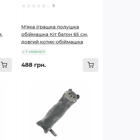
0
М'яка іграшка подушка
м,
обіймашка Кіт батон 65 см,
довгий котик-обіймашка
У наявності
488 грн.