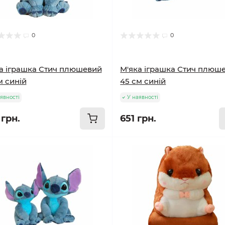
0
0
а іграшка Стич плюшевий
М'яка іграшка Стич плюш
м синій
45 см синій
явності
У наявності
 грн.
651 грн.