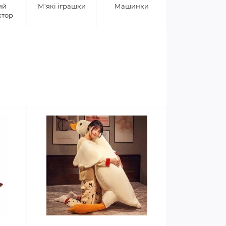
ий
М'які іграшки
Машинки
ктор