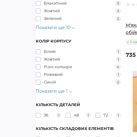
Блакитний
3
Жовтий
3
Зелений
2
М'як
Показати ще 10
обій
КОЛІР КОРПУСУ
У на
Білий
1
735
Жовтий
1
Різні кольори
4
Рожевий
1
Синій
2
Показати ще 1
КІЛЬКІСТЬ ДЕТАЛЕЙ
36
48
72
1
1
1
КІЛЬКІСТЬ СКЛАДОВИХ ЕЛЕМЕНТІВ