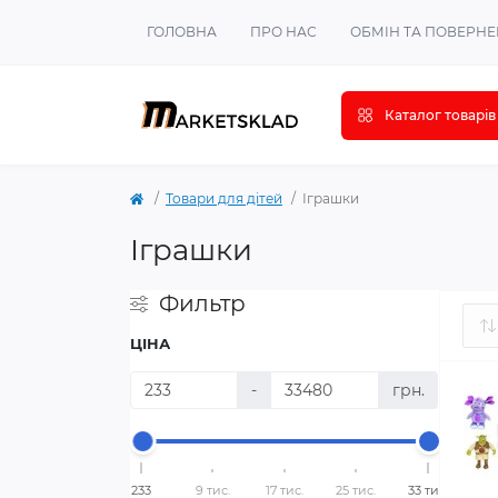
ГОЛОВНА
ПРО НАС
ОБМІН ТА ПОВЕРН
Каталог товарів
Товари для дітей
Іграшки
Іграшки
Фильтр
ЦІНА
-
грн.
233
9 тис.
17 тис.
25 тис.
33 тис.