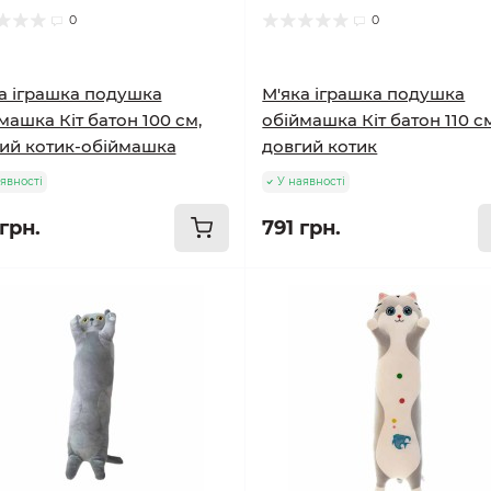
0
0
а іграшка подушка
М'яка іграшка подушка
машка Кіт батон 100 см,
обіймашка Кіт батон 110 с
ий котик-обіймашка
довгий котик
явності
У наявності
грн.
791 грн.