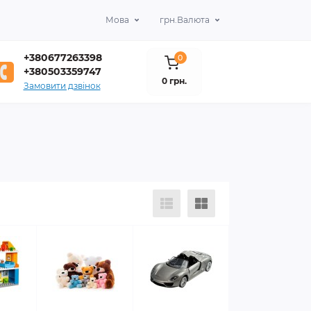
Мова
грн.
Валюта
+380677263398
0
+380503359747
0 грн.
Замовити дзвінок