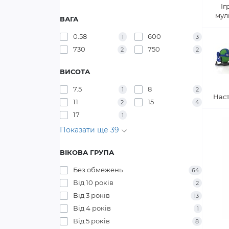
Іг
мул
ВАГА
0.58
600
1
3
730
750
2
2
ВИСОТА
7.5
8
1
2
Наст
11
15
2
4
17
1
Показати ще 39
ВІКОВА ГРУПА
Без обмежень
64
Від 10 років
2
Від 3 років
13
Від 4 років
1
Від 5 років
8